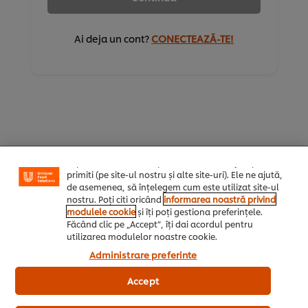
Ai deja un cont?
CONECTEAZĂ-TE!
Noi utilizăm module cookies (și tehnici similare) pentru
a îmbunătăți experiența ta pe site-ul nostru. Modulele
cookies îți oferă posibilitatea de a te bucura de
anumite opțiuni (de exmplu îți poți salva “coșul de
cumpărături”), funcționalități de partajare în rețele de
social media (pentru Facebook, Instagram etc.) și
posibilitatea de a adapta, in functie de interesele
exprimate, reclamele publicitare si mesajele pe care le
Home
primiti (pe site-ul nostru și alte site-uri). Ele ne ajută,
de asemenea, să înțelegem cum este utilizat site-ul
Inspiratie zi de zi
nostru. Poți citi oricând
informarea noastră privind
modulele cookie
și îți poți gestiona preferințele.
UniChef
Făcând clic pe „Accept”, îți dai acordul pentru
utilizarea modulelor noastre cookie.
UFS Academy
Administrare preferinte
Retete
Accept
Produse