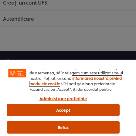
Creați un cont UFS
Autentificare
Noi utilizăm module cookies (și tehnici similare) pentru
a îmbunătăți experiența ta pe site-ul nostru. Modulele
cookies îți oferă posibilitatea de a te bucura de
anumite opțiuni (de exmplu îți poți salva “coșul de
cumpărături”), funcționalități de partajare în rețele de
social media (pentru Facebook, Instagram etc.) și
posibilitatea de a adapta, in functie de interesele
Home
exprimate, reclamele publicitare si mesajele pe care le
primiti (pe site-ul nostru și alte site-uri). Ele ne ajută,
Inspiratie zi de zi
de asemenea, să înțelegem cum este utilizat site-ul
nostru. Poți citi oricând
informarea noastră privind
modulele cookie
și îți poți gestiona preferințele.
UniChef
Făcând clic pe „Accept”, îți dai acordul pentru
utilizarea modulelor noastre cookie.
UFS Academy
Administrare preferinte
Accept
Retete
Produse
Refuz
Despre noi