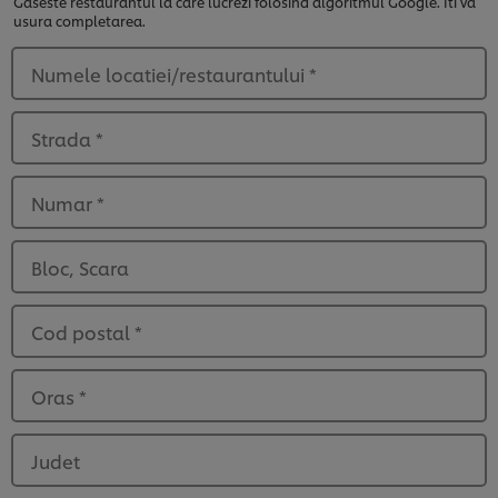
Gaseste restaurantul la care lucrezi folosind algoritmul Google. Iti va
usura completarea.
Numele locatiei/restaurantului
*
Strada
*
Numar
*
Bloc, Scara
Cod postal
*
Oras
*
Judet