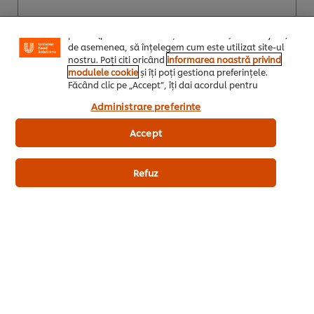
posibilitatea de a adapta, in functie de interesele
exprimate, reclamele publicitare si mesajele pe care le
primiti (pe site-ul nostru și alte site-uri). Ele ne ajută,
de asemenea, să înțelegem cum este utilizat site-ul
nostru. Poți citi oricând
informarea noastră privind
modulele cookie
și îți poți gestiona preferințele.
Făcând clic pe „Accept”, îți dai acordul pentru
utilizarea modulelor noastre cookie.
Administrare preferinte
Accept
Comanda acum
Refuz
Knorr Crutoane natur