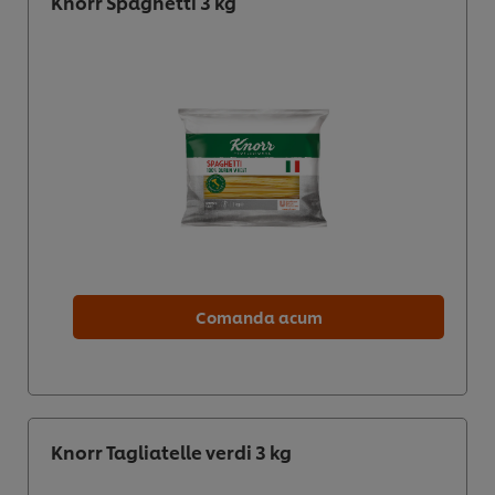
Knorr Spaghetti 3 kg
Comanda acum
Noi utilizăm module cookies (și tehnici similare) pentru
a îmbunătăți experiența ta pe site-ul nostru. Modulele
cookies îți oferă posibilitatea de a te bucura de
Knorr Tagliatelle verdi 3 kg
anumite opțiuni (de exmplu îți poți salva “coșul de
cumpărături”), funcționalități de partajare în rețele de
social media (pentru Facebook, Instagram etc.) și