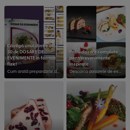
Câștigă unul dintre cele
30 de DOSARE DE
Patru dosare complete
EVENIMENTE în format
pentru evenimente
fizic!
inspirate
Cum arată preparatele din meniul tău de evenimente? Răspunde la cele două întrebări de mai jos și poți câștiga un DOSAR DE EVEN...
Descarca dosarele de evenimente si ai sute de retete cu care poti oferi experiente de neuitat invitatilor tai!