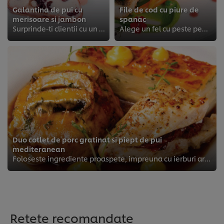
Galantina de pui cu
File de cod cu piure de
merisoare si jambon
spanac
Surprinde-ti clientii cu un trio inedit de gusturi si culori, o reteta de galantina de pui reinventata, la care adaugi savoarea...
Alege un fel cu peste pentru un meniu de evenimente reusit.
Duo cotlet de porc gratinat si piept de pui
mediteranean
Foloseste ingrediente proaspete, impreuna cu ierburi aromatice precum busuiocum sau rozmarinul pentru un plus de savoare medite...
Retete recomandate