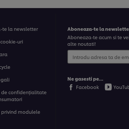
te la newsletter
Aboneaza-te la newsletter
Aboneaza-te acum si te vei 
 cookie-uri
alte noutati!
tara
Introdu adresa ta de em
cycle
Ne gasesti pe...
egali
Facebook
YouTu
de confidenţialitate
nsumatori
 privind modulele