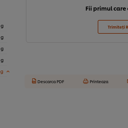
Fii primul care
 g
Trimiteți 
 g
 g
 g
 g
Descarca PDF
Printeaza