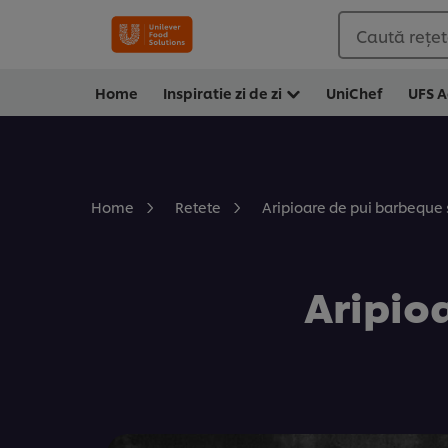
Caută rețete
Home
Inspiratie zi de zi
UniChef
UFS 
Aripioare de pui barbeque s
Home
Retete
Aripioa