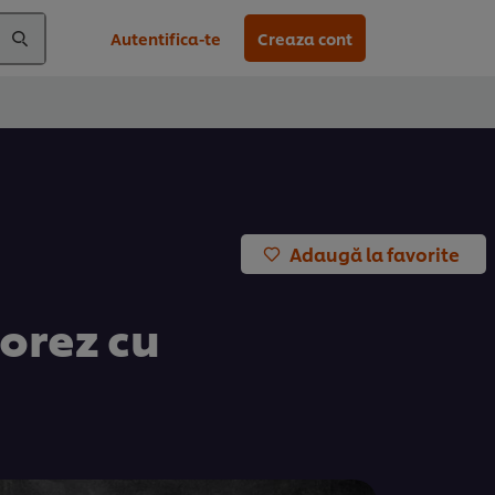
Autentifica-te
Creaza cont
Adaugă la favorite
 orez cu