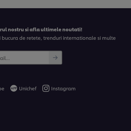
ul nostru si afla ultimele noutati!
bucura de retete, trenduri internationale si multe
ail…
be
Unichef
Instagram