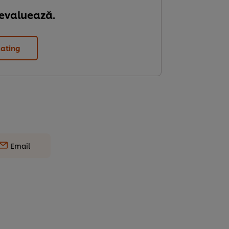
 evaluează.
Rating
Email