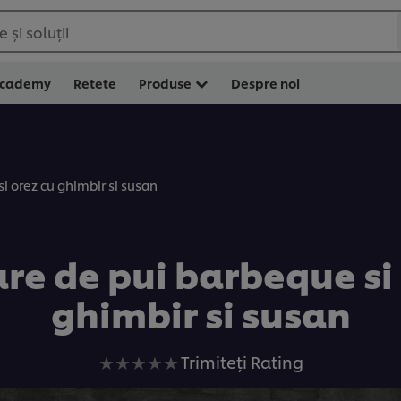
 și soluții
Academy
Retete
Produse
Despre noi
i orez cu ghimbir si susan
re de pui barbeque si
ghimbir si susan
Nu
Trimiteți Rating
au