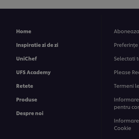
Home
Aboneaza-
Inspiratie zi de zi
Preferințe
UniChef
Selectati 
UFS Academy
Please Re
Retete
Termeni l
Produse
Informare 
pentru co
Despre noi
Informare
Cookie