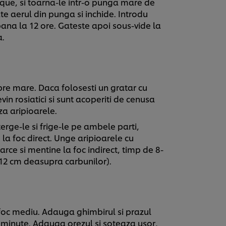
que, si toarna-le intr-o punga mare de
te aerul din punga si inchide. Introdu
pana la 12 ore. Gateste apoi sous-vide la
a.
pre mare. Daca folosesti un gratar cu
in rosiatici si sunt acoperiti de cenusa
za aripioarele.
erge-le si frige-le pe ambele parti,
la foc direct. Unge aripioarele cu
rce si mentine la foc indirect, timp de 8-
0-12 cm deasupra carbunilor).
a foc mediu. Adauga ghimbirul si prazul
minute. Adauga orezul si soteaza usor,