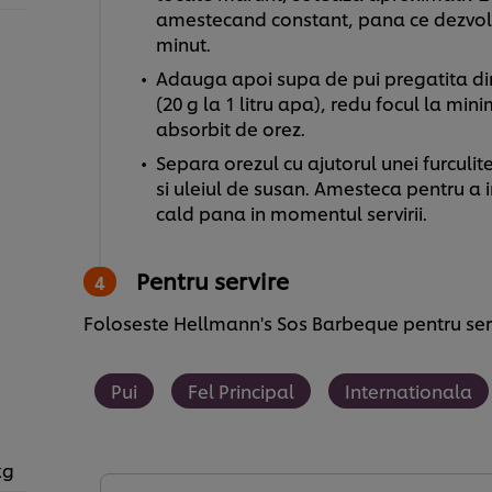
amestecand constant, pana ce dezvol
minut.
Adauga apoi supa de pui pregatita din 
(20 g la 1 litru apa), redu focul la min
absorbit de orez.
Separa orezul cu ajutorul unei furculi
si uleiul de susan. Amesteca pentru a in
cald pana in momentul servirii.
Pentru servire
Foloseste Hellmann's Sos Barbeque pentru serv
Pui
Fel Principal
Internationala
kg