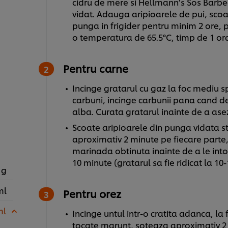
cidru de mere si Hellmann’s Sos Barbe
vidat. Adauga aripioarele de pui, scoa
punga in frigider pentru minim 2 ore, 
o temperatura de 65.5°C, timp de 1 or
Pentru carne
Incinge gratarul cu gaz la foc mediu s
carbuni, incinge carbunii pana cand dev
alba. Curata gratarul inainte de a ase
Scoate aripioarele din punga vidata st
aproximativ 2 minute pe fiecare parte, 
marinada obtinuta inainte de a le intoa
10 minute (gratarul sa fie ridicat la 1
 g
ml
Pentru orez
ml
Incinge untul intr-o cratita adanca, l
tocate marunt, soteaza aproximativ 2 