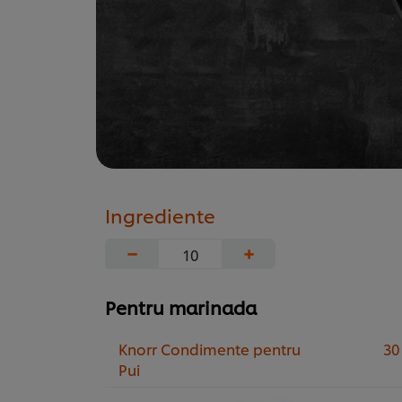
Ingrediente
−
+
Pentru marinada
Knorr Condimente pentru
30
Pui