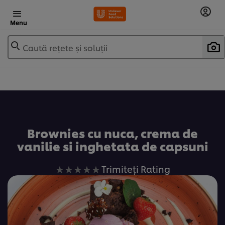
Menu
Caută rețete și soluții
Adaugă la favorite
Brownies cu nuca, crema de
vanilie si inghetata de capsuni
Nu
Trimiteți Rating
au
fost
trimise
evaluări