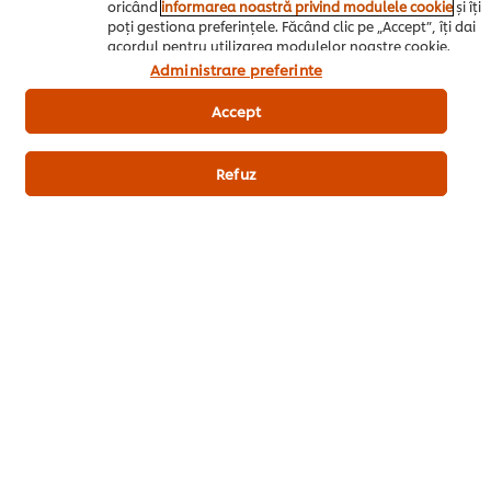
oricând
informarea noastră privind modulele cookie
și îți
poți gestiona preferințele. Făcând clic pe „Accept”, îți dai
acordul pentru utilizarea modulelor noastre cookie.
Administrare preferinte
Fii primul care evaluează.
Accept
Trimiteți Rating
Refuz
Descarca PDF
Email