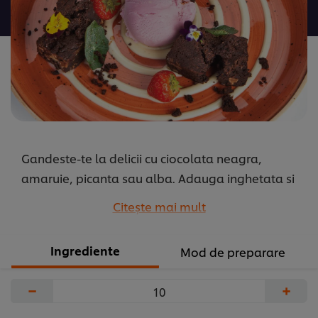
pentru
acest
recipe
Gandeste-te la delicii cu ciocolata neagra,
amaruie, picanta sau alba. Adauga inghetata si
obtine un mix incantator pentru orice ocazie!
Citeşte mai mult
...
Ingrediente
Mod de preparare
−
+