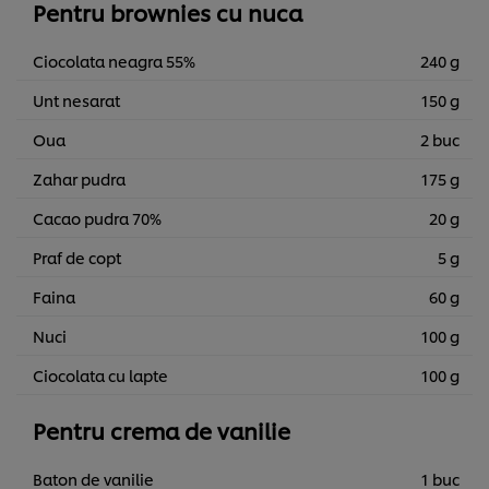
Pentru brownies cu nuca
Ciocolata neagra 55%
240 g
Unt nesarat
150 g
Oua
2 buc
Zahar pudra
175 g
Cacao pudra 70%
20 g
Praf de copt
5 g
Faina
60 g
Nuci
100 g
Ciocolata cu lapte
100 g
Pentru crema de vanilie
Baton de vanilie
1 buc