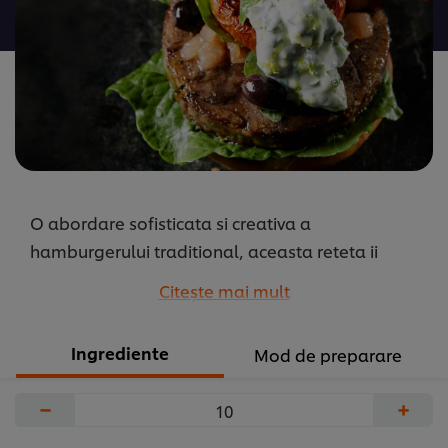
pentru
acest
recipe
O abordare sofisticata si creativa a
hamburgerului traditional, aceasta reteta ii
apartine chef-ului olandez Unilever Anne
Citeşte mai mult
Zantinge. El inabusa cotletul de vitel si il preseaza
apoi intr-o forma rotunda, facand astfel un
Ingrediente
Mod de preparare
adevarat burger gourmet.
...
−
+