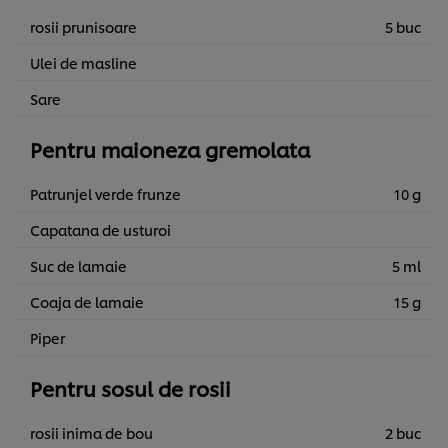
rosii prunisoare
5 buc
Ulei de masline
Sare
Pentru maioneza gremolata
Patrunjel verde frunze
10 g
Capatana de usturoi
Suc de lamaie
5 ml
Coaja de lamaie
15 g
Piper
Pentru sosul de rosii
rosii inima de bou
2 buc