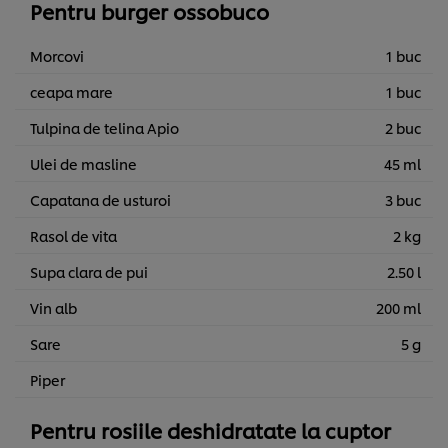
Pentru burger ossobuco
Morcovi
1 buc
ceapa mare
1 buc
Tulpina de telina Apio
2 buc
Ulei de masline
45 ml
Capatana de usturoi
3 buc
Rasol de vita
2 kg
Supa clara de pui
2.50 l
Vin alb
200 ml
Sare
5 g
Piper
Pentru rosiile deshidratate la cuptor