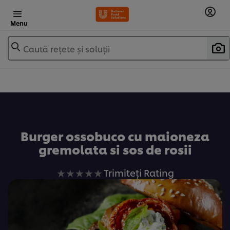
Menu
Caută rețete și soluții
Adaugă la favorite
Burger ossobuco cu maioneza
gremolata si sos de rosii
Nu
Trimiteți Rating
au
fost
trimise
evaluări