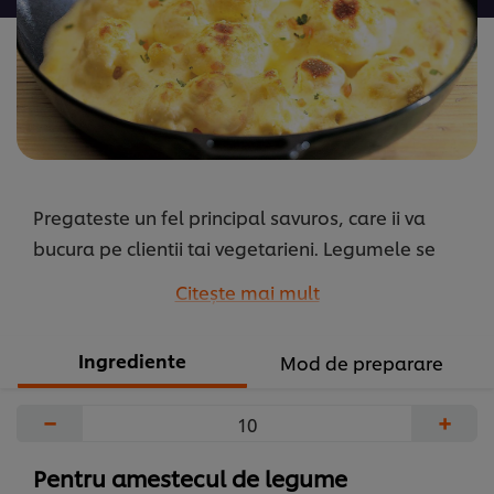
acest
recipe
Pregateste un fel principal savuros, care ii va
bucura pe clientii tai vegetarieni. Legumele se
pastreaza fragede si sunt acompaniate de sos
Citeşte mai mult
cremos de branza cheddar. Pentru o crusta extra-
crocanta adauga un strat de pesmet.
Ingrediente
Mod de preparare
...
−
+
Pentru amestecul de legume