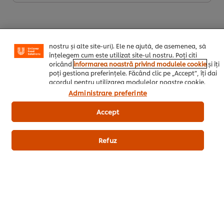
opțiuni (de exmplu îți poți salva “coșul de cumpărături”),
funcționalități de partajare în rețele de social media
(pentru Facebook, Instagram etc.) și posibilitatea de a
adapta, in functie de interesele exprimate, reclamele
publicitare si mesajele pe care le primiti (pe site-ul
nostru și alte site-uri). Ele ne ajută, de asemenea, să
înțelegem cum este utilizat site-ul nostru. Poți citi
oricând
informarea noastră privind modulele cookie
și îți
poți gestiona preferințele. Făcând clic pe „Accept”, îți dai
Descarca PDF
Email
acordul pentru utilizarea modulelor noastre cookie.
Administrare preferinte
Accept
Refuz
Home
Inspiratie zi de zi
UniChef