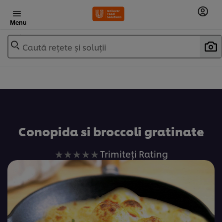
Menu
Caută rețete și soluții
Adaugă la favorite
Conopida si broccoli gratinate
Nu
Trimiteți Rating
au
fost
trimise
evaluări
pentru