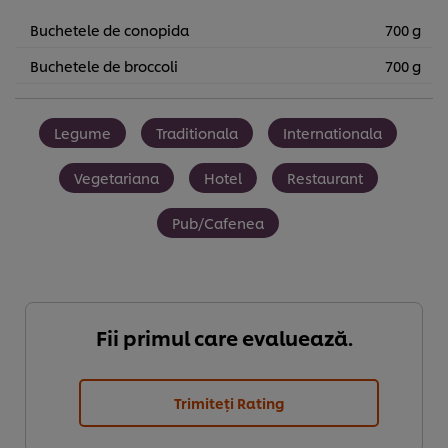
Buchetele de conopida
700 g
Buchetele de broccoli
700 g
Legume
Traditionala
Internationala
Vegetariana
Hotel
Restaurant
Pub/Cafenea
Fii primul care evaluează.
Noi utilizăm module cookies (și tehnici similare) pentru a
Trimiteți Rating
îmbunătăți experiența ta pe site-ul nostru. Modulele
cookies îți oferă posibilitatea de a te bucura de anumite