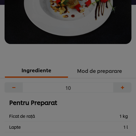
acest
recipe
Ingrediente
Mod de preparare
−
+
Pentru Preparat
Ficat de rață
1 kg
Lapte
1 l