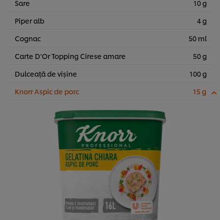
Sare
10 g
Piper alb
4 g
Cognac
50 ml
Carte D’Or Topping Cirese amare
50 g
Dulceață de vișine
100 g
Knorr Aspic de porc
15 g