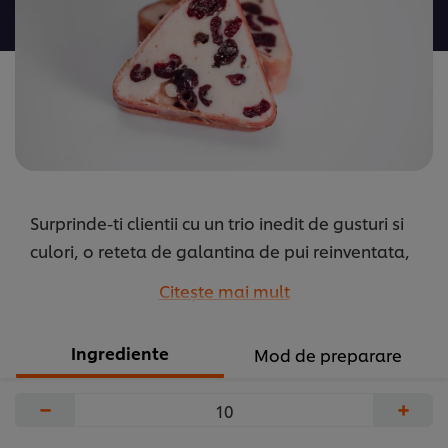
pentru
acest
recipe
Surprinde-ti clientii cu un trio inedit de gusturi si
culori, o reteta de galantina de pui reinventata,
la care adaugi savoarea merisoarelor si jambon
Citeşte mai mult
...
Ingrediente
Mod de preparare
−
+