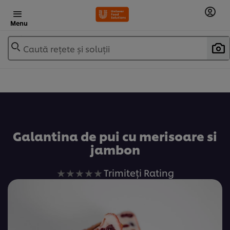
Menu
Caută rețete și soluții
Adaugă la favorite
Galantina de pui cu merisoare si
jambon
Nu
Trimiteți Rating
au
fost
trimise
evaluări