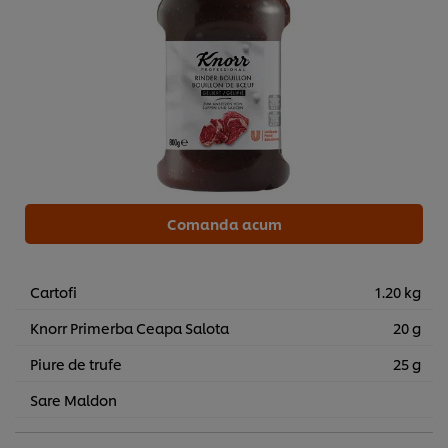
Comanda acum
Cartofi
1.20 kg
Knorr Primerba Ceapa Salota
20 g
Noi utilizăm module cookies (și tehnici similare) pentru a
Piure de trufe
25 g
îmbunătăți experiența ta pe site-ul nostru. Modulele
cookies îți oferă posibilitatea de a te bucura de anumite
Sare Maldon
opțiuni (de exmplu îți poți salva “coșul de cumpărături”),
funcționalități de partajare în rețele de social media
(pentru Facebook, Instagram etc.) și posibilitatea de a