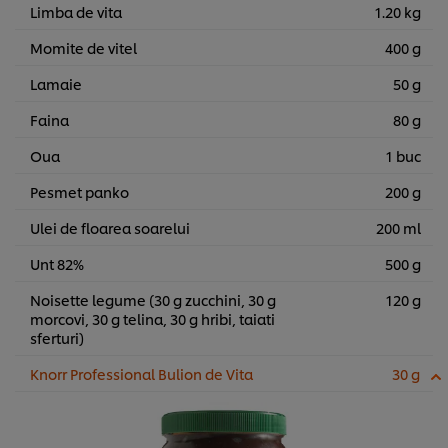
Limba de vita
1.20 kg
Momite de vitel
400 g
Lamaie
50 g
Faina
80 g
Oua
1 buc
Pesmet panko
200 g
Ulei de floarea soarelui
200 ml
Unt 82%
500 g
Noisette legume (30 g zucchini, 30 g
120 g
morcovi, 30 g telina, 30 g hribi, taiati
sferturi)
Knorr Professional Bulion de Vita
30 g