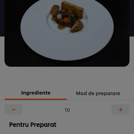
trimise
evaluări
pentru
acest
recipe
Ingrediente
Mod de preparare
−
+
Pentru Preparat