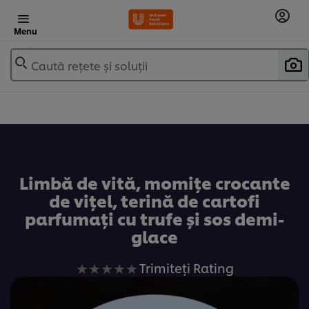
Menu
Caută rețete și soluții
Adaugă la favorite
Limbă de vită, momițe crocante
de vițel, terină de cartofi
parfumați cu trufe și sos demi-
glace
Nu
Trimiteți Rating
au
fost