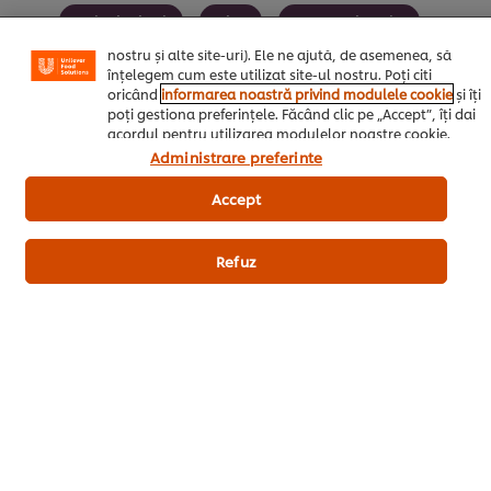
adapta, in functie de interesele exprimate, reclamele
Fel Principal
Vita
Internationala
publicitare si mesajele pe care le primiti (pe site-ul
nostru și alte site-uri). Ele ne ajută, de asemenea, să
Hotel
Restaurant
înțelegem cum este utilizat site-ul nostru. Poți citi
oricând
informarea noastră privind modulele cookie
și îți
poți gestiona preferințele. Făcând clic pe „Accept”, îți dai
acordul pentru utilizarea modulelor noastre cookie.
Administrare preferinte
Fii primul care evaluează.
Accept
Refuz
Trimiteți Rating
Descarca PDF
Email