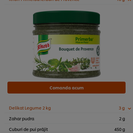
Comanda acum
Noi utilizăm module cookies (și tehnici similare) pentru a
Delikat Legume 2 kg
3 g
îmbunătăți experiența ta pe site-ul nostru. Modulele
cookies îți oferă posibilitatea de a te bucura de anumite
Zahar pudra
2 g
opțiuni (de exmplu îți poți salva “coșul de cumpărături”),
funcționalități de partajare în rețele de social media
Cuburi de pui prăjit
450 g
(pentru Facebook, Instagram etc.) și posibilitatea de a