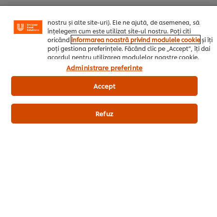
adapta, in functie de interesele exprimate, reclamele
publicitare si mesajele pe care le primiti (pe site-ul
Condiment crocant de usturoi și chili
nostru și alte site-uri). Ele ne ajută, de asemenea, să
înțelegem cum este utilizat site-ul nostru. Poți citi
Knorr Condimente pentru Pui
15 g
oricând
informarea noastră privind modulele cookie
și îți
poți gestiona preferințele. Făcând clic pe „Accept”, îți dai
Usturoi tocat
220 g
acordul pentru utilizarea modulelor noastre cookie.
Administrare preferinte
Pesmet panko
120 g
Accept
Catei de usturoi, prajiti
100 g
Ardei iute rosu
20 g
Refuz
Boabe de soia neagră fermentată
10 g
Fel Principal
Pui
Asiatica
Internationala
Restaurant
Fast Food