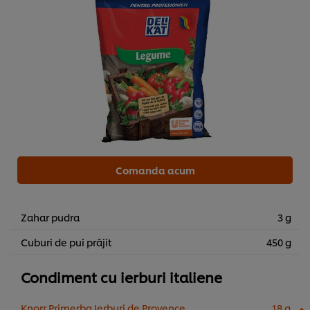
Comanda acum
Zahar pudra
3 g
Cuburi de pui prăjit
450 g
Condiment cu ierburi italiene
Knorr Primerba Ierburi de Provence
18 g