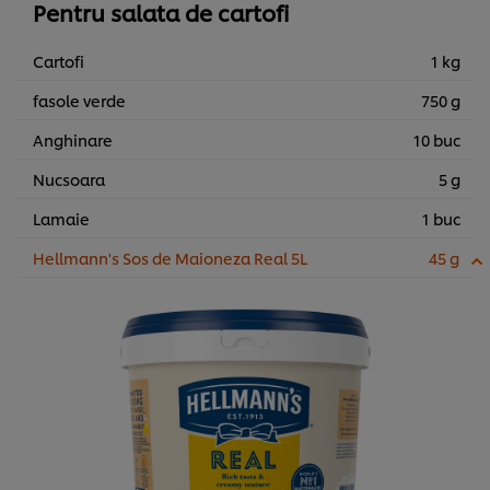
Pentru salata de cartofi
Cartofi
1 kg
fasole verde
750 g
Anghinare
10 buc
Nucsoara
5 g
Lamaie
1 buc
Hellmann's Sos de Maioneza Real 5L
45 g