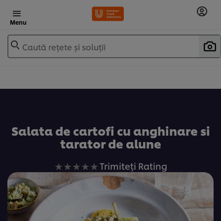
Menu
Caută rețete și soluții
Adaugă la favorite
Salata de cartofi cu anghinare si
tarator de alune
Nu
Trimiteți Rating
au
fost
trimise
evaluări