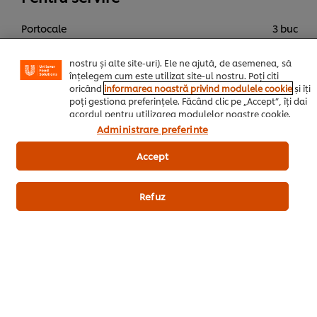
funcționalități de partajare în rețele de social media
(pentru Facebook, Instagram etc.) și posibilitatea de a
Portocale
3 buc
adapta, in functie de interesele exprimate, reclamele
publicitare si mesajele pe care le primiti (pe site-ul
Fulgi de sare Maldon
nostru și alte site-uri). Ele ne ajută, de asemenea, să
înțelegem cum este utilizat site-ul nostru. Poți citi
oricând
informarea noastră privind modulele cookie
și îți
Aperitiv/Supe/Salate
Legume
Vegetariana
poți gestiona preferințele. Făcând clic pe „Accept”, îți dai
acordul pentru utilizarea modulelor noastre cookie.
Administrare preferinte
Restaurant
Accept
Refuz
Fii primul care evaluează.
Trimiteți Rating