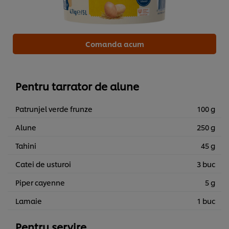
Comanda acum
Pentru tarrator de alune
Patrunjel verde frunze
100 g
Alune
250 g
Tahini
45 g
Catei de usturoi
3 buc
Piper cayenne
5 g
Lamaie
1 buc
Noi utilizăm module cookies (și tehnici similare) pentru a
îmbunătăți experiența ta pe site-ul nostru. Modulele
cookies îți oferă posibilitatea de a te bucura de anumite
Pentru servire
opțiuni (de exmplu îți poți salva “coșul de cumpărături”),