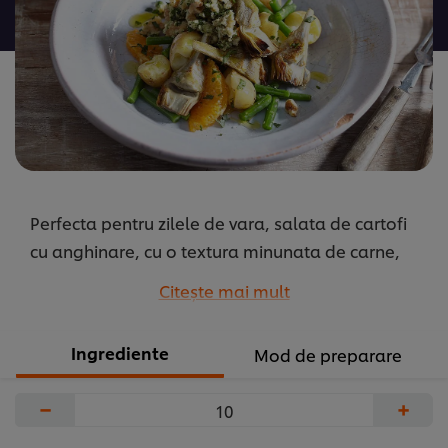
pentru
acest
recipe
Perfecta pentru zilele de vara, salata de cartofi
cu anghinare, cu o textura minunata de carne,
accentuata in momentul in care le prajesti.
Citeşte mai mult
...
Ingrediente
Mod de preparare
−
+