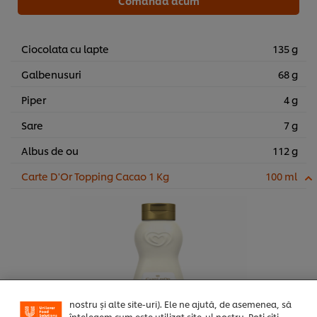
Comanda acum
Ciocolata cu lapte
135 g
Galbenusuri
68 g
Piper
4 g
Sare
7 g
Albus de ou
112 g
Carte D'Or Topping Cacao 1 Kg
100 ml
Noi utilizăm module cookies (și tehnici similare) pentru a
îmbunătăți experiența ta pe site-ul nostru. Modulele
cookies îți oferă posibilitatea de a te bucura de anumite
opțiuni (de exmplu îți poți salva “coșul de cumpărături”),
funcționalități de partajare în rețele de social media
(pentru Facebook, Instagram etc.) și posibilitatea de a
adapta, in functie de interesele exprimate, reclamele
publicitare si mesajele pe care le primiti (pe site-ul
nostru și alte site-uri). Ele ne ajută, de asemenea, să
înțelegem cum este utilizat site-ul nostru. Poți citi