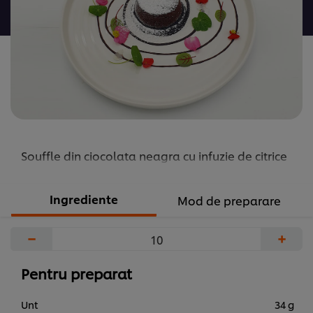
pentru
acest
recipe
Souffle din ciocolata neagra cu infuzie de citrice
Ingrediente
Mod de preparare
−
+
Pentru preparat
Unt
34 g