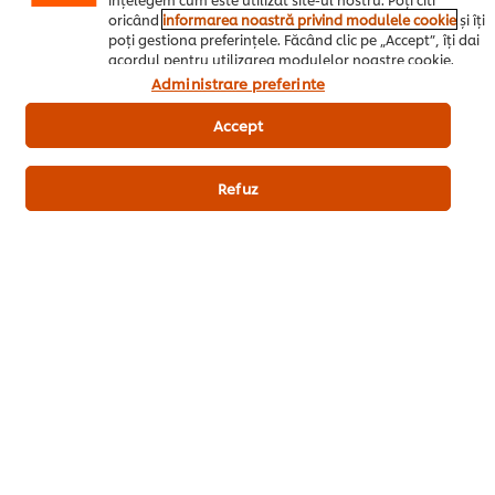
oricând
informarea noastră privind modulele cookie
și îți
poți gestiona preferințele. Făcând clic pe „Accept”, îți dai
acordul pentru utilizarea modulelor noastre cookie.
Administrare preferinte
Comanda acum
Accept
Refuz
Desert
Internationala
Restaurant
Ingrediente de baza
Fii primul care evaluează.
Trimiteți Rating