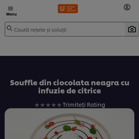
Menu
Caută rețete și soluții
Adaugă la favorite
Souffle din ciocolata neagra cu
infuzie de citrice
Nu
Trimiteți Rating
au
fost
trimise
evaluări