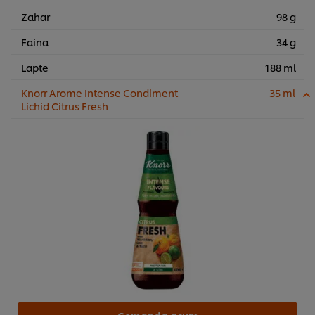
Zahar
98 g
Faina
34 g
Lapte
188 ml
Knorr Arome Intense Condiment
35 ml
Lichid Citrus Fresh