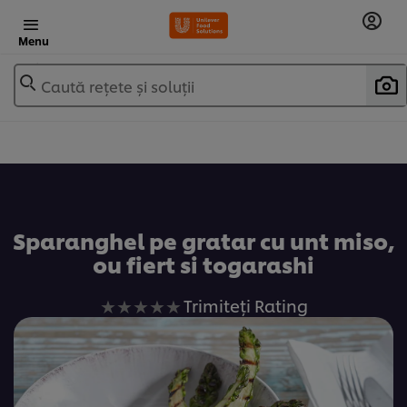
Menu
Caută rețete și soluții
Adaugă la favorite
Sparanghel pe gratar cu unt miso,
ou fiert si togarashi
Nu
Trimiteți Rating
au
fost
trimise
evaluări