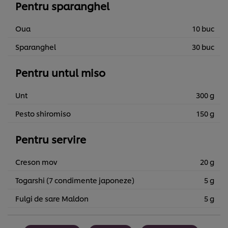
Pentru sparanghel
Oua
10 buc
Sparanghel
30 buc
Pentru untul miso
Unt
300 g
Pesto shiromiso
150 g
Pentru servire
Creson mov
20 g
Togarshi (7 condimente japoneze)
5 g
Fulgi de sare Maldon
5 g