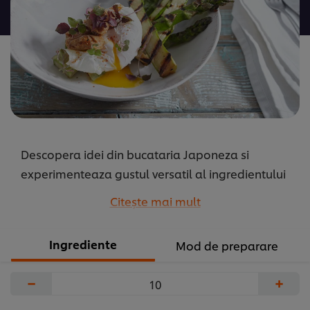
pentru
acest
recipe
Descopera idei din bucataria Japoneza si
experimenteaza gustul versatil al ingredientului
Miso. Merge perfect in combinatie cu
Citeşte mai mult
sparanghelul pe gratar.
...
Ingrediente
Mod de preparare
−
+