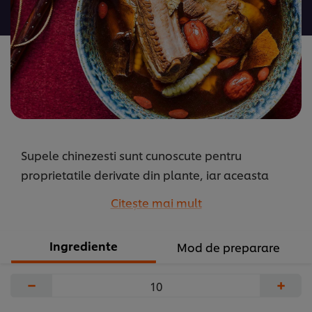
pentru
acest
recipe
Supele chinezesti sunt cunoscute pentru
proprietatile derivate din plante, iar aceasta
supa nu face exceptie, deoarece usturoiul negru,
Citeşte mai mult
cordyceps, radix si curmalele roșii sunt populare
in rândul oaspetilor preocupati de sanatate atat
Ingrediente
Mod de preparare
pentru beneficii, cat si pentru valorile lor nutritive.
...
−
+