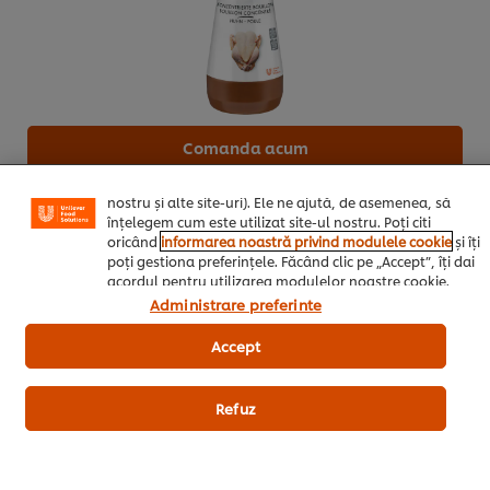
Noi utilizăm module cookies (și tehnici similare) pentru a
îmbunătăți experiența ta pe site-ul nostru. Modulele
cookies îți oferă posibilitatea de a te bucura de anumite
opțiuni (de exmplu îți poți salva “coșul de cumpărături”),
funcționalități de partajare în rețele de social media
(pentru Facebook, Instagram etc.) și posibilitatea de a
Comanda acum
adapta, in functie de interesele exprimate, reclamele
publicitare si mesajele pe care le primiti (pe site-ul
nostru și alte site-uri). Ele ne ajută, de asemenea, să
înțelegem cum este utilizat site-ul nostru. Poți citi
Inainte de servire
oricând
informarea noastră privind modulele cookie
și îți
poți gestiona preferințele. Făcând clic pe „Accept”, îți dai
acordul pentru utilizarea modulelor noastre cookie.
Goji, inmuiate si scurse
5 g
Administrare preferinte
Accept
Aperitiv/Supe/Salate
Porc
Asiatica
Refuz
Restaurant