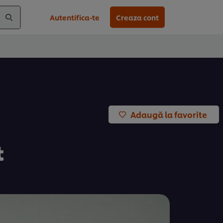
Autentifica-te
Creaza cont
Adaugă la favorite
t