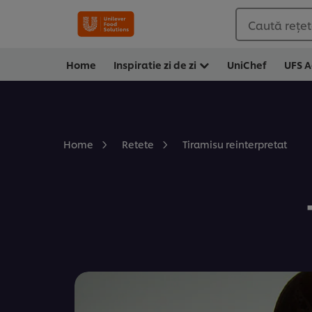
Caută rețete
Home
Inspiratie zi de zi
UniChef
UFS 
Tiramisu reinterpretat
Home
Retete