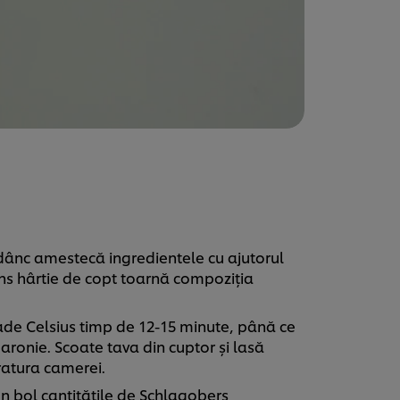
dânc amestecă ingredientele cu ajutorul
ntins hârtie de copt toarnă compoziția
rade Celsius timp de 12-15 minute, până ce
ronie. Scoate tava din cuptor și lasă
atura camerei.
n bol cantitățile de Schlagobers