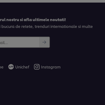
ul nostru si afla ultimele noutati!
bucura de retete, trenduri internationale si multe
ail…
be
Unichef
Instagram