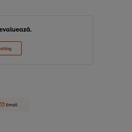
 evaluează.
Rating
Email