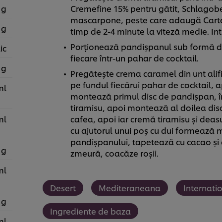
 g
Cremefine 15% pentru gătit, Schlagober
mascarpone, peste care adaugă Carte 
 g
timp de 2-4 minute la viteză medie. I
Porționează pandișpanul sub formă de 
ic
fiecare într-un pahar de cocktail.
 g
Pregătește crema caramel din unt alif
pe fundul fiecărui pahar de cocktail, 
ml
montează primul disc de pandișpan, 
tiramisu, apoi montează al doilea dis
ml
cafea, apoi iar cremă tiramisu și dea
cu ajutorul unui poș cu dui formează m
pandișpanului, tapetează cu cacao și d
 g
zmeură, coacăze roșii.
ml
Desert
Mediteraneana
Internati
 g
Ingrediente de baza
ml