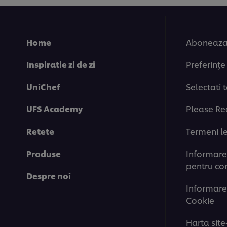
Home
Aboneaza-
Inspiratie zi de zi
Preferințe
UniChef
Selectati 
UFS Academy
Please Re
Retete
Termeni l
Produse
Informare 
pentru co
Despre noi
Informare
Cookie
Harta site