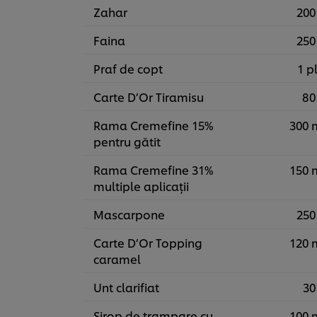
Zahar
200
Faina
250
Praf de copt
1 pl
Carte D’Or Tiramisu
80
Rama Cremefine 15%
300 
pentru gătit
Rama Cremefine 31%
150 
multiple aplicații
Mascarpone
250
Carte D’Or Topping
120 
caramel
Unt clarifiat
30
Sirop de trampare cu
100 