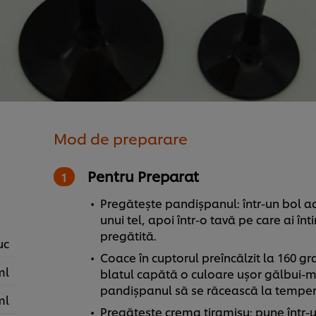
Mod de preparare
Pentru Preparat
Pregătește pandișpanul: într-un bol a
unui tel, apoi într-o tavă pe care ai î
pregătită.
uc
Coace în cuptorul preîncălzit la 160 g
ml
blatul capătă o culoare ușor gălbui-ma
pandișpanul să se răcească la temper
ml
Pregătește crema tiramisu: pune într-u