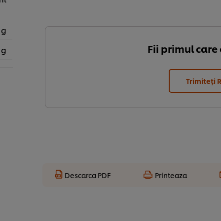
 g
Fii primul care
 g
Trimiteți 
Descarca PDF
Printeaza