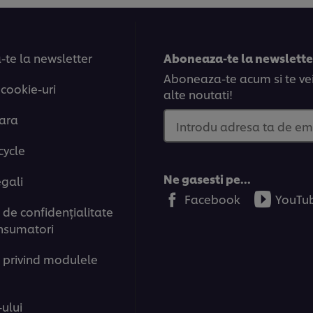
te la newsletter
Aboneaza-te la newsletter
Aboneaza-te acum si te vei 
 cookie-uri
alte noutati!
tara
Introdu adresa ta de em
cycle
Ne gasesti pe...
egali
Facebook
YouTu
de confidenţialitate
nsumatori
 privind modulele
-ului