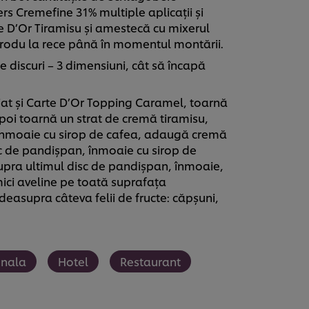
s Cremefine 31% multiple aplicații și
D’Or Tiramisu și amestecă cu mixerul
ntrodu la rece până în momentul montării.
discuri – 3 dimensiuni, cât să încapă
iat și Carte D’Or Topping Caramel, toarnă
apoi toarnă un strat de cremă tiramisu,
înmoaie cu sirop de cafea, adaugă cremă
c de pandișpan, înmoaie cu sirop de
supra ultimul disc de pandișpan, înmoaie,
ici aveline pe toată suprafața
easupra câteva felii de fructe: căpșuni,
onala
Hotel
Restaurant