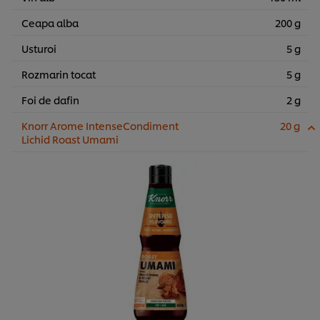
Ceapa alba
200 g
Usturoi
5 g
Rozmarin tocat
5 g
Foi de dafin
2 g
Knorr Arome IntenseCondiment
20 g
Lichid Roast Umami