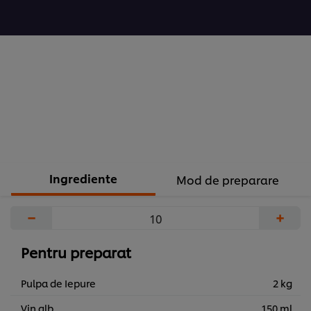
pentru
acest
recipe
Ingrediente
Mod de preparare
−
+
Pentru preparat
Pulpa de Iepure
2 kg
Vin alb
150 ml