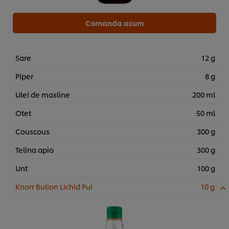
Comanda acum
Sare
12 g
Piper
8 g
Ulei de masline
200 ml
Otet
50 ml
Couscous
300 g
Telina apio
300 g
Unt
100 g
Knorr Bulion Lichid Pui
10 g