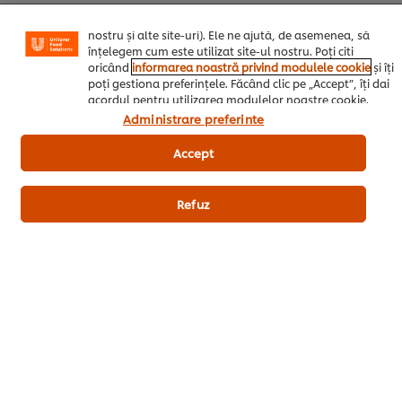
adapta, in functie de interesele exprimate, reclamele
Smantana lichida
250 ml
publicitare si mesajele pe care le primiti (pe site-ul
nostru și alte site-uri). Ele ne ajută, de asemenea, să
Knorr Arome Intense Condiment
5 g
înțelegem cum este utilizat site-ul nostru. Poți citi
Lichid Deep Smoke
oricând
informarea noastră privind modulele cookie
și îți
poți gestiona preferințele. Făcând clic pe „Accept”, îți dai
acordul pentru utilizarea modulelor noastre cookie.
Administrare preferinte
Accept
Refuz
Comanda acum
Sare
5 g