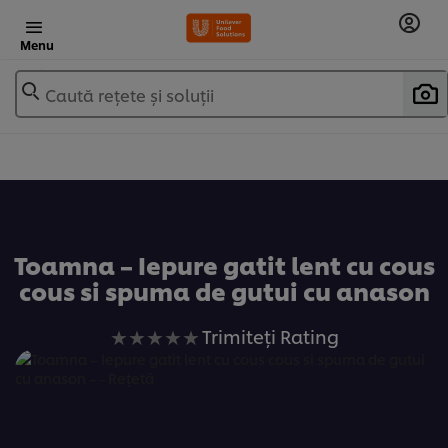
Menu
Caută rețete și soluții
Adaugă la favorite
Toamna – Iepure gatit lent cu cous
cous si spuma de gutui cu anason
Nu
Trimiteți Rating
au
fost
trimise
evaluări