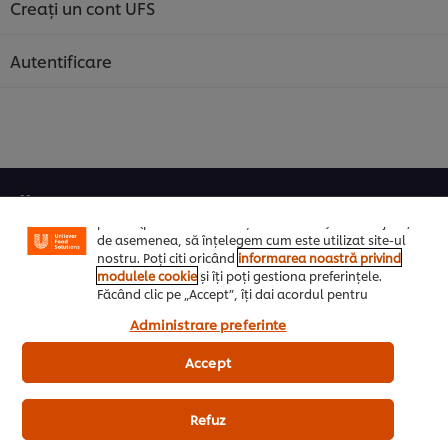
Creați un cont UFS
Autentificare
Noi utilizăm module cookies (și tehnici similare) pentru
a îmbunătăți experiența ta pe site-ul nostru. Modulele
cookies îți oferă posibilitatea de a te bucura de
anumite opțiuni (de exmplu îți poți salva “coșul de
cumpărături”), funcționalități de partajare în rețele de
social media (pentru Facebook, Instagram etc.) și
posibilitatea de a adapta, in functie de interesele
Home
exprimate, reclamele publicitare si mesajele pe care le
primiti (pe site-ul nostru și alte site-uri). Ele ne ajută,
Inspiratie zi de zi
de asemenea, să înțelegem cum este utilizat site-ul
nostru. Poți citi oricând
informarea noastră privind
modulele cookie
și îți poți gestiona preferințele.
UniChef
Făcând clic pe „Accept”, îți dai acordul pentru
utilizarea modulelor noastre cookie.
UFS Academy
Administrare preferinte
Accept
Retete
Produse
Refuz
Despre noi