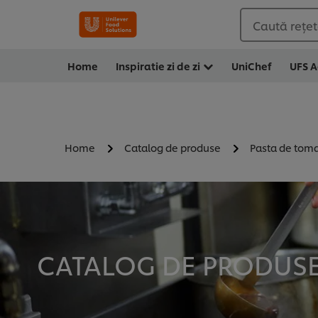
Caută rețete
Home
Inspiratie zi de zi
UniChef
UFS 
Home
Catalog de produse
Pasta de tomat
CATALOG DE PRODUSE 