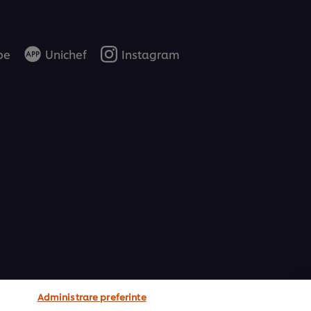
be
Unichef
Instagram
Administrare preferinte