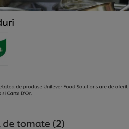
uri
ietatea de produse Unilever Food Solutions are de oferit
 si Carte D'Or.
a de tomate
(
2
)