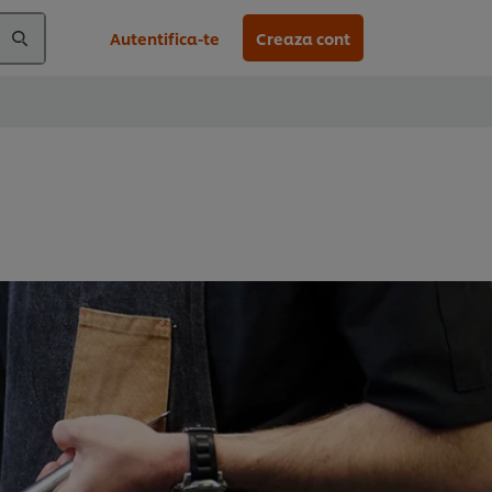
Autentifica-te
Creaza cont