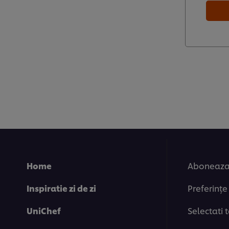
Home
Aboneaza-
Inspiratie zi de zi
Preferințe
UniChef
Selectati 