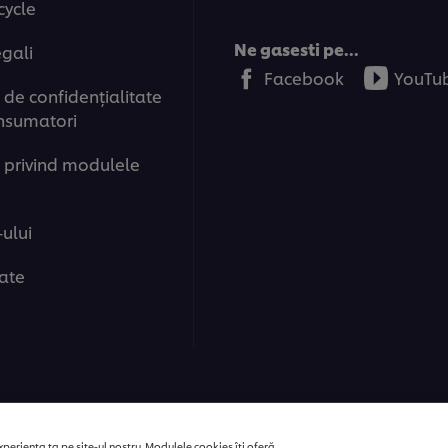
cycle
Ne gasesti pe...
egali
Facebook
YouTu
de confidenţialitate
nsumatori
 privind modulele
-ului
tate
ions | Toate drepturile rezervate
periența ta pe site-ul nostru. Modulele cookies îți oferă