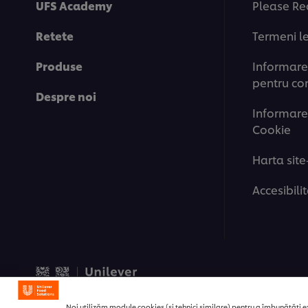
UFS Academy
Please Re
Retete
Termeni l
Produse
Informare 
pentru co
Despre noi
Informare
Cookie
Harta site
Accesibili
© 2026 Unilever Food Solut
Noi utilizăm module cookies (și tehnici similare) pentru a îmbunătăți ex