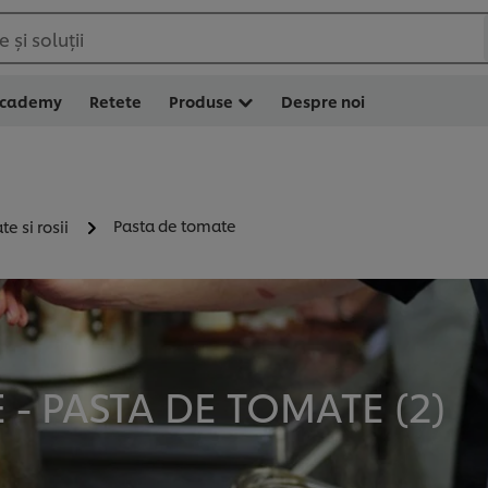
 și soluții
Academy
Retete
Produse
Despre noi
Pasta de tomate
e si rosii
- PASTA DE TOMATE (
2
)