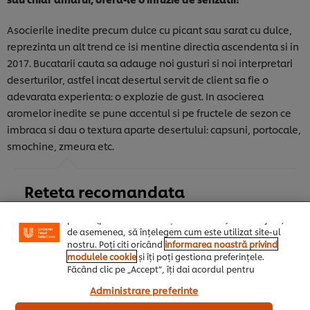
Asocierile inedite precum dulce cu picant sau sarat cu dulce,
reprezinta un alt trend ce isi mentine directia ascendenta si in
2017. Bucatarii cauta sa adauge noi gusturi si noi interpretari
deserturilor, astfel incat desertul servit de client sa fie o
adevarata experienta: o explozie de gust. In asocierea
aromelor inedite se pune accentul si pe fructele de sezon ce
Noi utilizăm module cookies (și tehnici similare) pentru
imbraca si dau o textura aparte desertului: capsuni, portocale,
a îmbunătăți experiența ta pe site-ul nostru. Modulele
cookies îți oferă posibilitatea de a te bucura de
smochine, zmeura etc.
anumite opțiuni (de exmplu îți poți salva “coșul de
cumpărături”), funcționalități de partajare în rețele de
social media (pentru Facebook, Instagram etc.) și
Reteta recomandata
posibilitatea de a adapta, in functie de interesele
exprimate, reclamele publicitare si mesajele pe care le
primiti (pe site-ul nostru și alte site-uri). Ele ne ajută,
de asemenea, să înțelegem cum este utilizat site-ul
nostru. Poți citi oricând
informarea noastră privind
modulele cookie
și îți poți gestiona preferințele.
Făcând clic pe „Accept”, îți dai acordul pentru
utilizarea modulelor noastre cookie.
Administrare preferinte