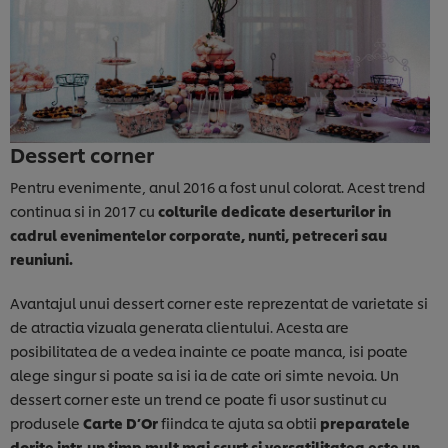
Dessert corner
Pentru evenimente, anul 2016 a fost unul colorat. Acest trend
continua si in 2017 cu
colturile dedicate deserturilor in
cadrul evenimentelor corporate, nunti, petreceri sau
reuniuni.
Avantajul unui dessert corner este reprezentat de varietate si
de atractia vizuala generata clientului. Acesta are
posibilitatea de a vedea inainte ce poate manca, isi poate
alege singur si poate sa isi ia de cate ori simte nevoia. Un
dessert corner este un trend ce poate fi usor sustinut cu
produsele
Carte D’Or
fiindca te ajuta sa obtii
preparatele
dorite intr-un timp mult mai scurt si versatilitatea este un