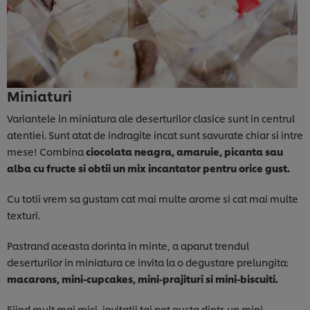
Miniaturi
Variantele in miniatura ale deserturilor clasice sunt in centrul
atentiei. Sunt atat de indragite incat sunt savurate chiar si intre
mese! Combina
ciocolata neagra, amaruie, picanta sau
alba cu fructe si obtii un mix incantator pentru orice gust.
Cu totii vrem sa gustam cat mai multe arome si cat mai multe
texturi.
Pastrand aceasta dorinta in minte, a aparut trendul
deserturilor in miniatura ce invita la o degustare prelungita:
macarons, mini-cupcakes, mini-prajituri si mini-biscuiti.
Fiind mult mai mici, invitatii tai pot gusta dintr-un mini-