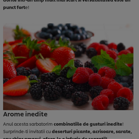
punct fort
e!
Arome inedite
Anul acesta sarbatorim
combinatiile de gusturi inedite
!
Surprinde-ti invitatii cu
deserturi picante, acrisoare, sarate,
sau chiar amarui, ofera-le o infuzie de senzatii!