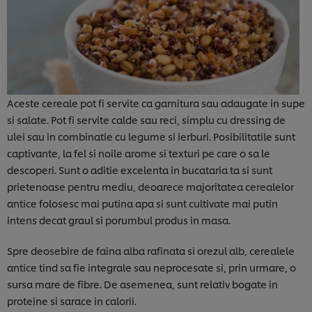
Aceste cereale pot fi servite ca garnitura sau adaugate in supe
si salate. Pot fi servite calde sau reci, simplu cu dressing de
ulei sau in combinatie cu legume si ierburi. Posibilitatile sunt
captivante, la fel si noile arome si texturi pe care o sa le
descoperi. Sunt o aditie excelenta in bucataria ta si sunt
prietenoase pentru mediu, deoarece majoritatea cerealelor
antice folosesc mai putina apa si sunt cultivate mai putin
intens decat graul si porumbul produs in masa.
Spre deosebire de faina alba rafinata si orezul alb, cerealele
antice tind sa fie integrale sau neprocesate si, prin urmare, o
sursa mare de fibre. De asemenea, sunt relativ bogate in
proteine si sarace in calorii.