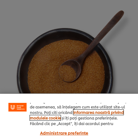
Noi utilizăm module cookies (și tehnici similare) pentru
a îmbunătăți experiența ta pe site-ul nostru. Modulele
cookies îți oferă posibilitatea de a te bucura de
anumite opțiuni (de exmplu îți poți salva “coșul de
cumpărături”), funcționalități de partajare în rețele de
social media (pentru Facebook, Instagram etc.) și
posibilitatea de a adapta, in functie de interesele
exprimate, reclamele publicitare si mesajele pe care le
primiti (pe site-ul nostru și alte site-uri). Ele ne ajută,
de asemenea, să înțelegem cum este utilizat site-ul
nostru. Poți citi oricând
informarea noastră privind
modulele cookie
și îți poți gestiona preferințele.
Făcând clic pe „Accept”, îți dai acordul pentru
utilizarea modulelor noastre cookie.
Administrare preferinte