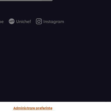
be
Unichef
Instagram
Administrare preferinte