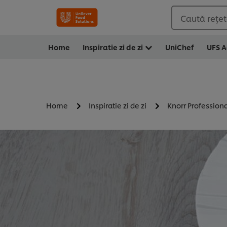
Caută rețete
Home
Inspiratie zi de zi
UniChef
UFS 
Home
Inspiratie zi de zi
Knorr Profession