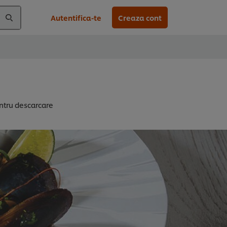
Autentifica-te
Creaza cont
ntru descarcare