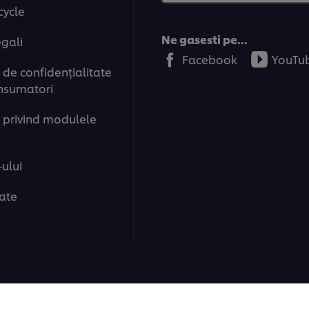
cycle
Ne gasesti pe...
egali
Facebook
YouTu
de confidenţialitate
nsumatori
 privind modulele
-ului
tate
ions | Toate drepturile rezervate