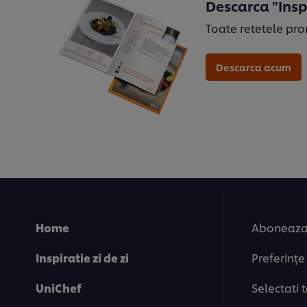
Descarca "Insp
Toate retetele pro
Descarca acum
Home
Aboneaza-
Inspiratie zi de zi
Preferințe
UniChef
Selectati 