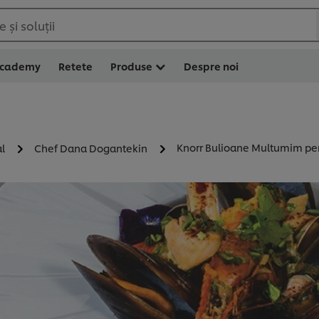
 și soluții
Academy
Retete
Produse
Despre noi
Knorr Bulioane Multumim pe
al
Chef Dana Dogantekin