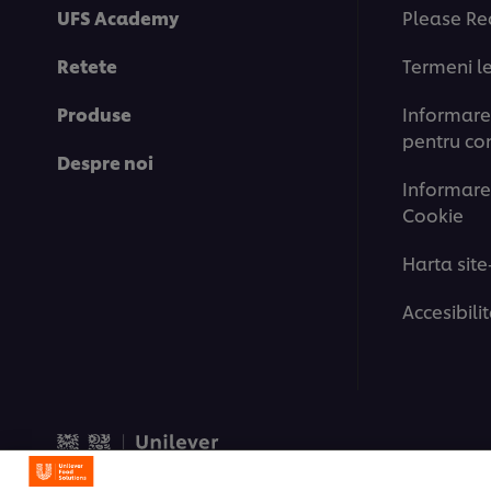
UFS Academy
Please Re
Retete
Termeni l
Produse
Informare 
pentru co
Despre noi
Informare
Cookie
Harta site
Accesibili
© 2026 Unilever Food Solut