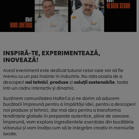
INSPIRĂ-TE, EXPERIMENTEAZĂ,
INOVEAZĂ!
Acest eveniment este dedicat tuturor celor care vor să fie
mereu cu un pas înainte în industrie. Nu rata ocazia de a
descoperi
noi tehnici
,
produse
și
soluții sustenabile
, toate
într-un cadru interactiv și dinamic.
Susținem comunitatea HoReCa și ne dorim să aducem
bucătarii împreună pentru a împărtăși idei, pentru a descoperi
noi produse și tehnici, dar mai ales pentru a transforma
tendințele globale în preparate autentice, pline de savoare.
Împreună, vom explora ingredientele esențiale din bucătăria
viitorului și vom învăța cum să le integrăm creativ în meniurile
locale.