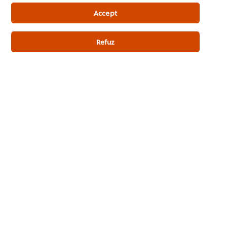
Numele locatiei/restaurantului
*
Accept
Strada
*
Refuz
Numar
*
Cod postal
*
Oras
*
Judet
*
Functia ta
*
Aș dori să fiu informat de Unilever Food Solutions
despre noi lansări de produse, inspirație