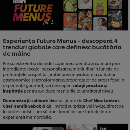
Experiența Future Menus – descoperă 4
trenduri globale care definesc bucătăria
de mâine
Fie că este vorba de redescoperirea identității culinare prin
ingrediente locale, personalizarea meniurilor în funcție de
preferințele oaspeților, îmbinarea inovatoare a culturilor
gastronomice și transformarea preparatelor de street food în
experiențe gourmet​, vei descoperi
soluții practice și
inspirație
pentru a-ți duce meniurile la următorul nivel!
Demonstrații culinare live
susținute de
Chef Nico Lontras
,
Chef Henrik Sebok
și alți invitați surpriză! Vei învăța direct de
la profesioniști cum să transformi fiecare farfurie într-o
experiență memorabilă.