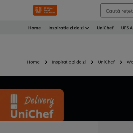
Caută rețete
Home
Inspiratie zi de zi
UniChef
UFS 
Home
Inspiratie zi de zi
UniChef
Wo