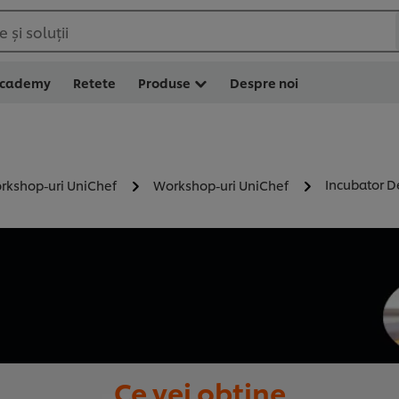
 și soluții
Academy
Retete
Produse
Despre noi
Incubator De
rkshop-uri UniChef
Workshop-uri UniChef
Ce vei obține