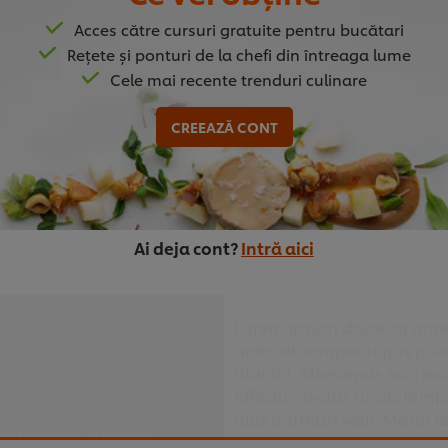
Acces către cursuri gratuite pentru bucătari
Rețete și ponturi de la chefi din întreaga lume
Cele mai recente trenduri culinare
CREEAZĂ CONT
Introducere
ina Maria si Chef Robert Voicu
Ai deja cont?
Intră aici
Lorem ipsum dolor sit amet
ante, at semper turpis pulv
blandit. Maecenas non mole
efficitur, lectus turpis tem
quis porttitor velit. Morbi 
er browser storage.
lobortis. Pellentesque rut