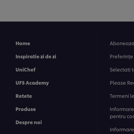
If you agree to this please click the Ac
Accept
Home
Aboneaza-
Inspiratie zi de zi
Preferințe
UniChef
Selectati 
UFS Academy
Please Re
Retete
Termeni l
Produse
Informare 
pentru co
Despre noi
Informare