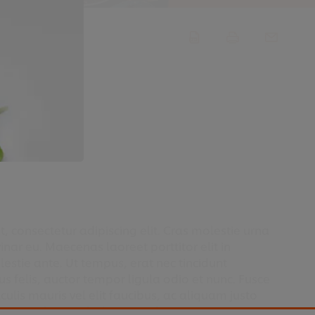
, consectetur adipiscing elit. Cras molestie urna
inar eu. Maecenas laoreet porttitor elit in
stie ante. Ut tempus, erat nec tincidunt
pus felis, auctor tempor ligula odio et nunc. Fusce
iaculis mauris vel elit faucibus, ac aliquam justo
rum arcu leo, eu finibus ante fermentum quis.