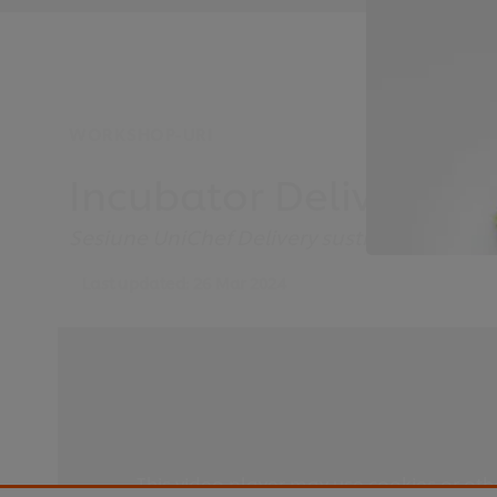
WORKSHOP-URI
Incubator Delivery - 
Sesiune UniChef Delivery sustinuta de Adel
Last updated:
26 Mar 2024
This video player may use cookies or oth