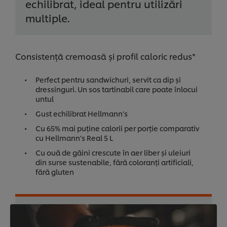
echilibrat, ideal pentru utilizări
multiple.
Consistență cremoasă și profil caloric redus*
Perfect pentru sandwichuri, servit ca dip și
dressinguri. Un sos tartinabil care poate înlocui
untul
Gust echilibrat Hellmann’s
Cu 65% mai puține calorii per porție comparativ
cu Hellmann’s Real 5 L
Cu ouă de găini crescute în aer liber și uleiuri
din surse sustenabile, fără coloranți artificiali,
fără gluten