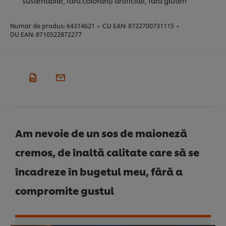
sustenabile, fără coloranți artificiali, fără gluten
Numar de produs:
64314621
•
CU EAN:
8722700731115
•
DU EAN:
8710522872277
Am nevoie de un sos de maioneză
cremos, de înaltă calitate care să se
încadreze în bugetul meu, fără a
compromite gustul