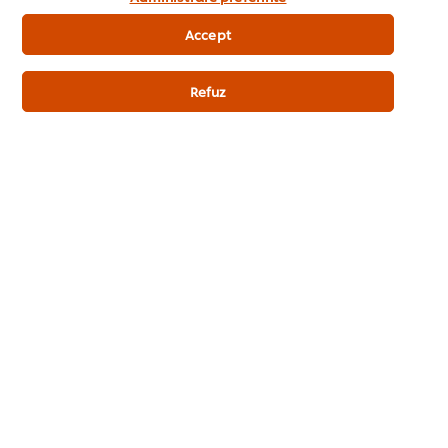
227.00 kcal
Accept
Proteine
0.50 g
Grasimi
Refuz
21.00 g
din care, acizi grasi saturati
1.700 g
Glucide
6.80 g
din care, zaharuri
2.60 g
Sare
1.70 g
*% din Consumul de Referinta al unui adult mediu (8400kj/2000kcal)
*in comparatie cu Hellmann's Sos de Maioneza Real 5L
Alergeni
Mustar si derivate din mustar
Fara gluten