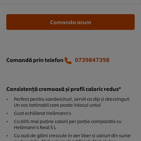
Comanda acum
0739847398‬
Comandă prin telefon
Consistență cremoasă și profil caloric redus*
Perfect pentru sandwichuri, servit ca dip și dressinguri.
Un sos tartinabil care poate înlocui untul
Gust echilibrat Hellmann’s
Cu 65% mai puține calorii per porție comparativ cu
Hellmann’s Real 5 L
Cu ouă de găini crescute în aer liber și uleiuri din surse