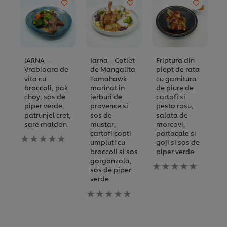
IARNA –
Iarna – Cotlet
Friptura din
M
Vrabioara de
de Mangalita
piept de rata
p
vita cu
Tomahawk
cu garnitura
c
broccoli, pak
marinat in
de piure de
choy, sos de
ierburi de
cartofi si
D
piper verde,
provence si
pesto rosu,
s
patrunjel cret,
sos de
salata de
v
sare maldon
mustar,
morcovi,
N
cartofi copti
portocale si
Nu
a
umpluti cu
goji si sos de
au
fo
broccoli si sos
piper verde
fost
tr
gorgonzola,
trimise
Nu
ev
sos de piper
evaluări
au
p
verde
pentru
fost
ac
acest
Nu
trimise
re
recipe
au
evaluări
fost
pentru
trimise
acest
evaluări
recipe