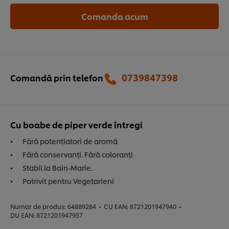
Comanda acum
0739847398‬
Comandă prin telefon
Cu boabe de piper verde întregi
Fără potențiatori de aromă
Fără conservanți. Fără coloranți
Stabil la Bain-Marie.
Potrivit pentru Vegetarieni
Numar de produs:
64889284
•
CU EAN:
8721201947940
•
DU EAN:
8721201947957