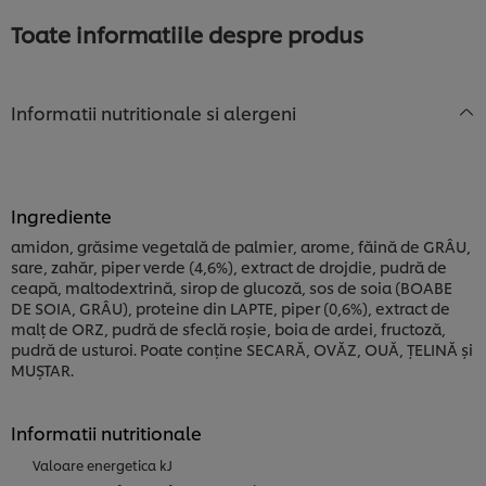
pentru
Toate informatiile despre produs
acest
recipe
Informatii nutritionale si alergeni
Ingrediente
amidon, grăsime vegetală de palmier, arome, făină de GRÂU,
sare, zahăr, piper verde (4,6%), extract de drojdie, pudră de
ceapă, maltodextrină, sirop de glucoză, sos de soia (BOABE
DE SOIA, GRÂU), proteine din LAPTE, piper (0,6%), extract de
malț de ORZ, pudră de sfeclă roșie, boia de ardei, fructoză,
pudră de usturoi. Poate conține SECARĂ, OVĂZ, OUĂ, ȚELINĂ și
MUȘTAR.
Noi utilizăm module cookies (și tehnici similare) pentru
a îmbunătăți experiența ta pe site-ul nostru. Modulele
Informatii nutritionale
cookies îți oferă posibilitatea de a te bucura de
anumite opțiuni (de exmplu îți poți salva “coșul de
Valoare energetica kJ
cumpărături”), funcționalități de partajare în rețele de