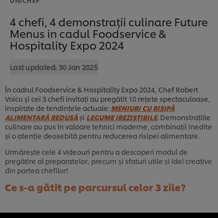
4 chefi, 4 demonstrații culinare Future
Menus in cadul Foodservice &
Hospitality Expo 2024
Last updated:
30 Jan 2025
În cadrul Foodservice & Hospitality Expo 2024, Chef Robert
Voicu și cei 3 chefi invitați au pregătit 10 rețete spectaculoase,
inspirate de tendințele actuale:
MENIURI CU RISIPĂ
ALIMENTARĂ REDUSĂ
și
LEGUME IREZISTIBILE
. Demonstrațiile
culinare au pus în valoare tehnici moderne, combinații inedite
și o atenție deosebită pentru reducerea risipei alimentare.
Urmărește cele 4 videouri pentru a descoperi modul de
pregătire al preparatelor, precum și sfaturi utile și idei creative
din partea chefilor!
Ce s-a gătit pe parcursul celor 3 zile?