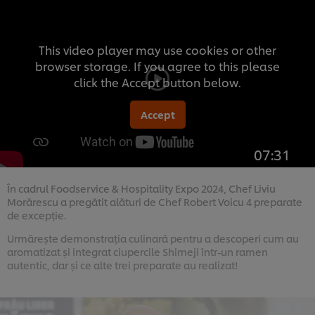
This video player may use cookies or other
browser storage. If you agree to this please
click the Accept button below.
Accept
07:31
În cadrul Foodservice & Hospitality Expo 2024, Chef Liviu
Morărescu a pregătit alături de Chef Robert Voicu 4 preparate
de excepție.
Urmărește demonstrația culinară pentru a descoperi cum au
aromatizat și integrat ciupercile Shimeji într-un ramen
autentic, dar și ce alte trei preparate au realizat!