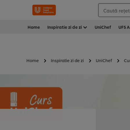
Caută rețete
Home
Inspiratie zi de zi
UniChef
UFS 
Home
Inspiratie zi de zi
UniChef
Cu