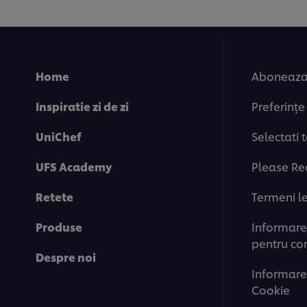
If you agree to this please click the Ac
Accept
Home
Aboneaza-
Inspiratie zi de zi
Preferințe
UniChef
Selectati 
UFS Academy
Please Re
Retete
Termeni l
Produse
Informare 
pentru co
Despre noi
Informare
Cookie