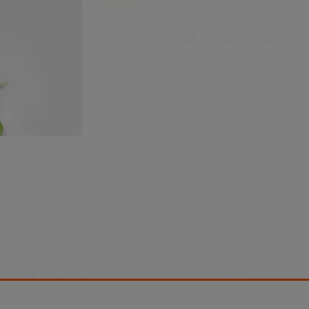
oarele caracteristici:
sive, cu posibilitati variate de selectie;
erica a cursului alimentar lista itemilor care
nt;