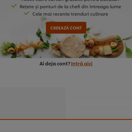
Rețete și ponturi de la chefi din întreaga lume
Cele mai recente trenduri culinare
CREEAZĂ CONT
j-Napoca
Ai deja cont?
Intră aici
Meniul a la carte are urmat
promoveaza meniuri exten
ofera sub denumirea gen
pot fi comandati de clie
er browser storage.