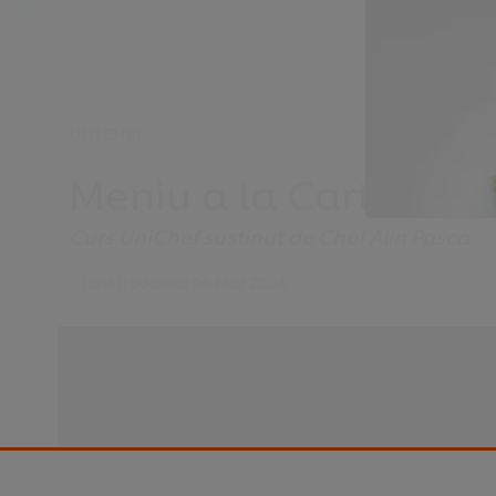
UNICHEF
Meniu a la Carte Clu
Curs UniChef sustinut de Chef Alin Pasca
Last updated:
06 Mar 2024
This video player may use cookies or oth