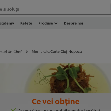
 și soluții
Academy
Retete
Produse
Despre noi
Meniu a la Carte Cluj-Napoca
rsuri UniChef
Ce vei obține
Acces către cursuri gratuite pentru bucătari