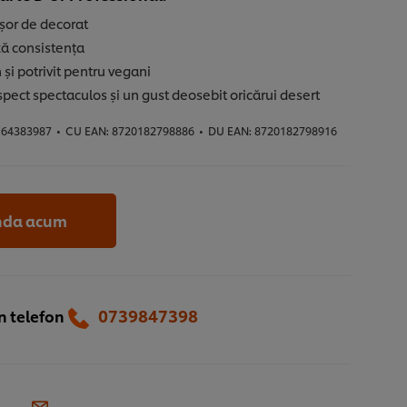
șor de decorat
ză consistența
 și potrivit pentru vegani
pect spectaculos și un gust deosebit oricărui desert
64383987
•
CU EAN:
8720182798886
•
DU EAN:
8720182798916
da acum
0739847398‬
 telefon