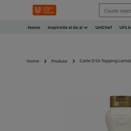
Caută rețete
Home
Inspiratie zi de zi
UniChef
UFS 
Carte D'Or Topping Lamai
Home
Produse