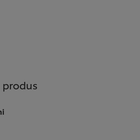
e produs
ni