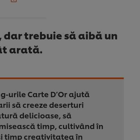
 dar trebuie să aibă un
ât arată.
g-urile Carte D’Or ajută
rii să creeze deserturi
ură delicioase, să
isească timp, cultivând în
i timp creativitatea în