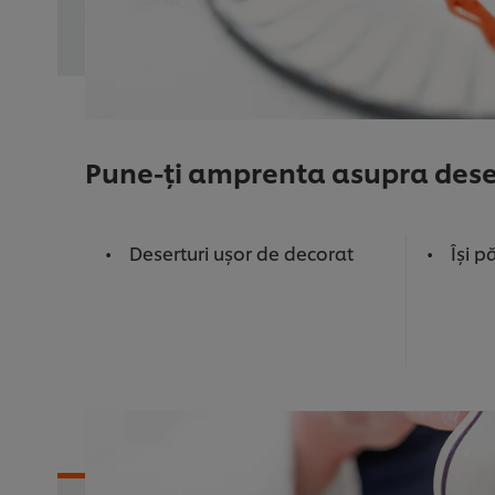
Pune-ți amprenta asupra deser
Deserturi ușor de decorat
Își p