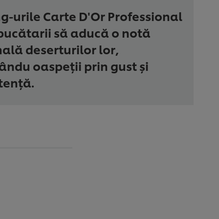
g-urile Carte D'Or Professional
bucătarii să aducă o notă
ală deserturilor lor,
ându oaspeții prin gust și
tență.