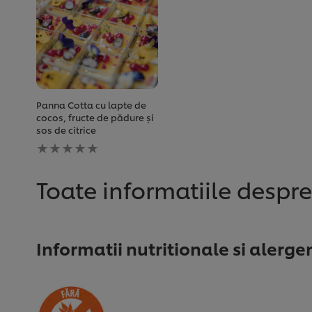
Panna Cotta cu lapte de
cocos, fructe de pădure și
sos de citrice
Nu
au
fost
trimise
Toate informatiile despr
evaluări
pentru
acest
recipe
Informatii nutritionale si alerge