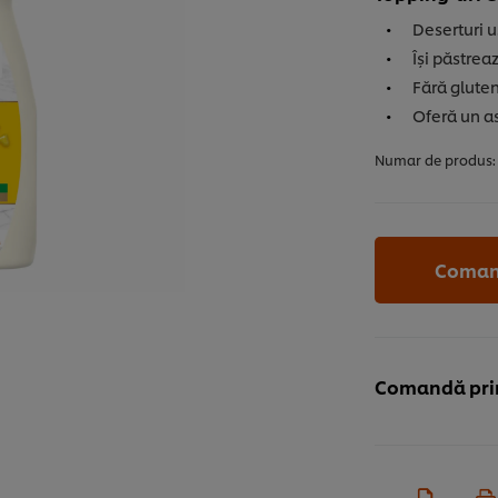
Deserturi u
Își păstrea
Fără gluten
Oferă un as
Numar de produs:
Coman
Comandă prin