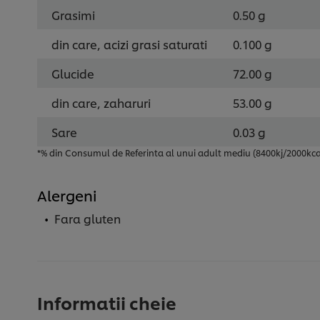
Grasimi
0.50 g
din care, acizi grasi saturati
0.100 g
Glucide
72.00 g
din care, zaharuri
53.00 g
Sare
0.03 g
*% din Consumul de Referinta al unui adult mediu (8400kj/2000kca
Alergeni
Fara gluten
Informatii cheie