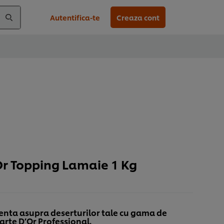
Autentifica-te
Creaza cont
Or Topping Lamaie 1 Kg
enta asupra deserturilor tale cu gama de
arte D’Or Professional.