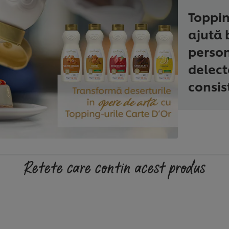
Toppin
ajută 
person
delect
consis
Retete care contin acest produs