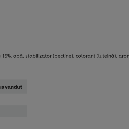
15%, apă, stabilizator (pectine), colorant (luteină), ar
us vandut