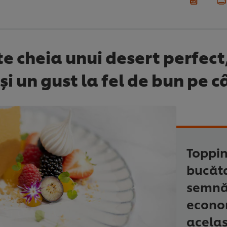
 cheia unui desert perfect,
și un gust la fel de bun pe c
Toppin
bucăta
semnăt
econom
acelaș