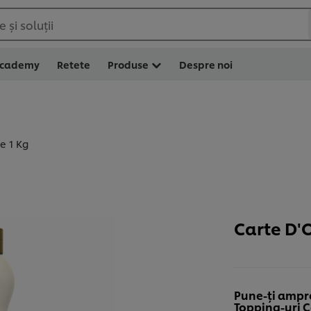
 și soluții
Academy
Retete
Produse
Despre noi
e 1 Kg
Carte D'
Pune-ți ampr
Topping-uri C