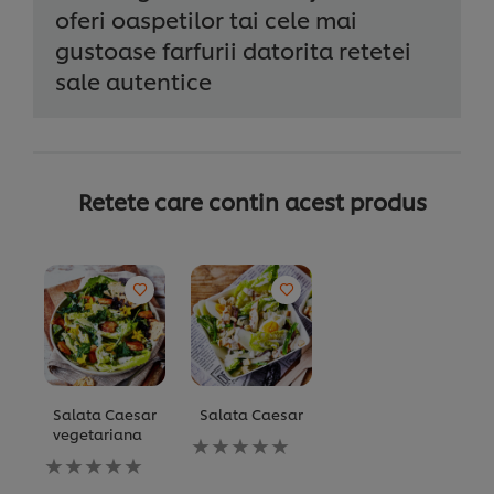
oferi oaspetilor tai cele mai
gustoase farfurii datorita retetei
sale autentice
Retete care contin acest produs
Salata Caesar
Salata Caesar
vegetariana
Nu
Nu
au
au
fost