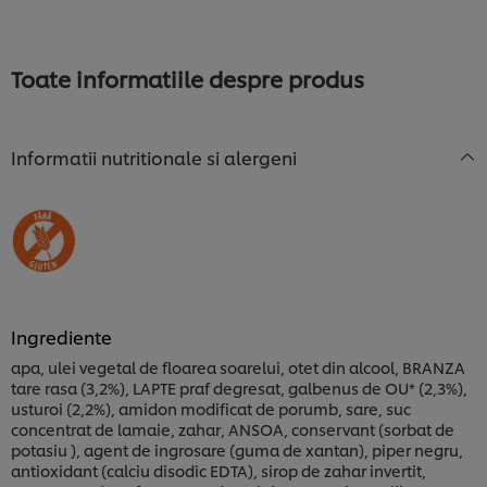
fost
trimise
trimise
evaluări
evaluări
pentru
pentru
acest
Toate informatiile despre produs
acest
recipe
recipe
Informatii nutritionale si alergeni
Ingrediente
apa, ulei vegetal de floarea soarelui, otet din alcool, BRANZA
tare rasa (3,2%), LAPTE praf degresat, galbenus de OU* (2,3%),
usturoi (2,2%), amidon modificat de porumb, sare, suc
concentrat de lamaie, zahar, ANSOA, conservant (sorbat de
potasiu ), agent de ingrosare (guma de xantan), piper negru,
antioxidant (calciu disodic EDTA), sirop de zahar invertit,