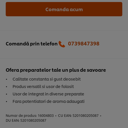
Comanda acum
0739847398‬
Comandă prin telefon
Ofera preparatelor tale un plus de savoare
Calitate constanta si gust deosebit
Produs versatil si usor de folosit
Usor de integrat in diverse preparate
Fara potentiatori de aroma adaugati
Numar de produs:
16004803
•
CU EAN:
5201080205087
•
DU EAN:
5201080205087