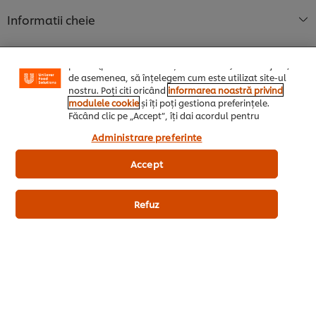
anumite opțiuni (de exmplu îți poți salva “coșul de
cumpărături”), funcționalități de partajare în rețele de
Informatii cheie
social media (pentru Facebook, Instagram etc.) și
posibilitatea de a adapta, in functie de interesele
exprimate, reclamele publicitare si mesajele pe care le
primiti (pe site-ul nostru și alte site-uri). Ele ne ajută,
de asemenea, să înțelegem cum este utilizat site-ul
nostru. Poți citi oricând
informarea noastră privind
Utilizare
modulele cookie
și îți poți gestiona preferințele.
Făcând clic pe „Accept”, îți dai acordul pentru
utilizarea modulelor noastre cookie.
Administrare preferinte
Accept
Produse similare
Refuz
Knorr Rosii intregi decojite
Knor