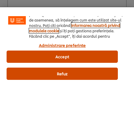
posibilitatea de a adapta, in functie de interesele
exprimate, reclamele publicitare si mesajele pe care le
primiti (pe site-ul nostru și alte site-uri). Ele ne ajută,
de asemenea, să înțelegem cum este utilizat site-ul
nostru. Poți citi oricând
informarea noastră privind
modulele cookie
și îți poți gestiona preferințele.
Făcând clic pe „Accept”, îți dai acordul pentru
utilizarea modulelor noastre cookie.
Administrare preferinte
Accept
Comanda acum
Refuz
Hellmann's Dressing 1000 de Insule 1L