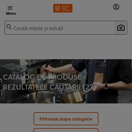
Menu
Caută rețete și soluții
CATALOG DE PRODUSE -
REZULTATELE CAUTARII (
27
)
Filtreaza dupa categorie