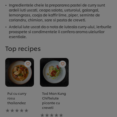
Ingredientele cheie la prepararea pastei de curry sunt
ardeii iuti uscati, ceapa salota, usturoiul, galangal,
lemongrass, coaja de kaffir lime, piper, seminte de
coriandru, chimion, sare si pasta de creveti.
Ardeiul iute uscat da o nota de iuteala curry-ului, ierburile
proaspete si condimentele ii confera aroma uleiurilor
esentiale.
Top recipes
Pui cu curry
Tod Man Kung
rosu
Chiftelute
thailandez
picante cu
creveti
Nu
au
Nu