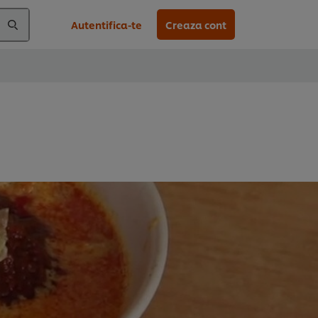
Autentifica-te
Creaza cont