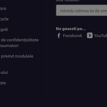
tara
Introdu adresa ta de em
cycle
Ne gasesti pe...
egali
Facebook
YouTu
de confidenţialitate
nsumatori
 privind modulele
-ului
tate