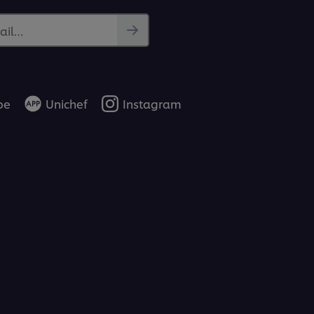
ail…
be
Unichef
Instagram