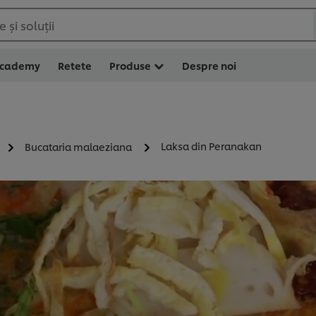
 și soluții
Academy
Retete
Produse
Despre noi
Laksa din Peranakan
Bucataria malaeziana