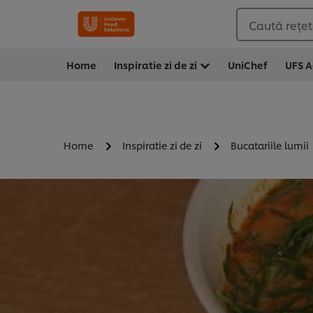
Caută rețete
Home
Inspiratie zi de zi
UniChef
UFS 
Home
Inspiratie zi de zi
Bucatariile lumii