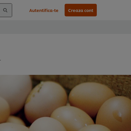
Autentifica-te
Creaza cont
r