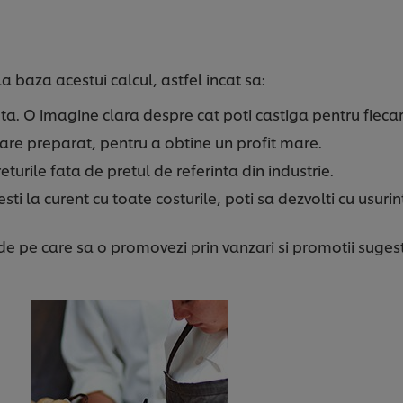
a baza acestui calcul, astfel incat sa:
teta. O imagine clara despre cat poti castiga pentru fiec
ecare preparat, pentru a obtine un profit mare.
turile fata de pretul de referinta din industrie.
esti la curent cu toate costurile, poti sa dezvolti cu usuri
ide pe care sa o promovezi prin vanzari si promotii sugest