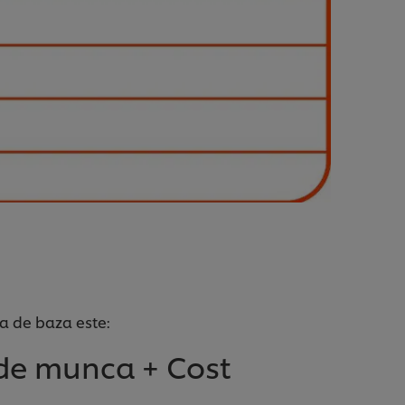
la de baza este:
i de munca + Cost