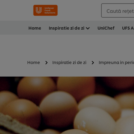
Caută rețete
Home
Inspiratie zi de zi
UniChef
UFS 
Home
Inspiratie zi de zi
Impreuna in per