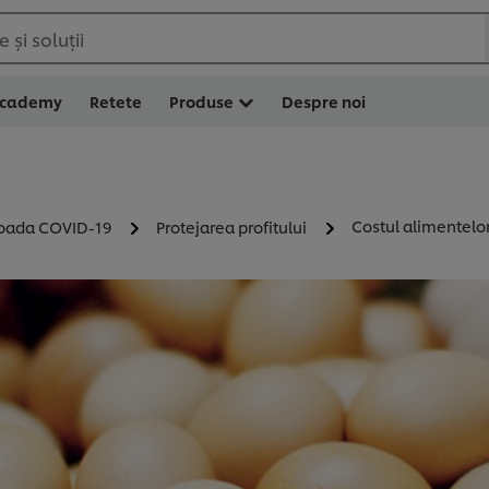
 și soluții
Academy
Retete
Produse
Despre noi
Costul alimentelo
ioada COVID-19
Protejarea profitului