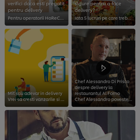
verifici daca esti pregatit
sigure pentru a face
pentru delivery
delivery?
Pentru operatorii HoReCa, livrarea poate fi un factor important de crestere a profitului. Iata 5 intrebari pe care trebuie sa t...
Iata 5 lucruri pe care trebuie sa le cunosti mai intai.
Chef Alessandro Di Prisco
despre delivery la
Mit sau adevar in delivery
restaurantul Al Forno
Vrei sa cresti vanzarile si sa mentii marja de profit in timp ce folosesti parteneri cu aplicatii tip delivery? Descopera cele ...
Chef Alessandro povesteste cum a reusit sa combine cu succes preparatele lor traditionale cu tehnicile de livrare din ziua de a...