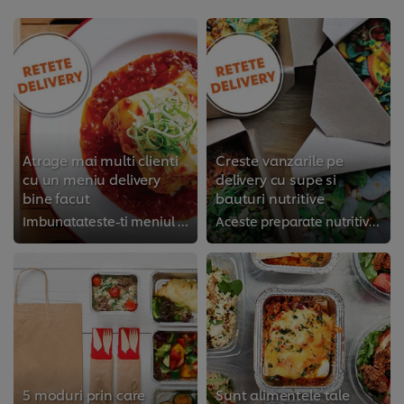
Atrage mai multi clienti
Creste vanzarile pe
cu un meniu delivery
delivery cu supe si
bine facut
bauturi nutritive
Imbunatateste-ti meniul delivery, concentrandu-te pe preparate ce pot fi livrate usor clientilor in confortul casei lor
Aceste preparate nutritive vor oferi clientilor un motiv in plus sa comande de la restaurantul tau
5 moduri prin care
Sunt alimentele tale