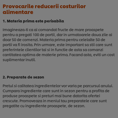
Provocarile reducerii costurilor
alimentare
1. Materia prima este perisabila
Imagineaza-ti ca ai comandat fructe de mare proaspete
pentru a pregati 100 de portii, dar in urmatoarele doua zile ai
doar 50 de comenzi. Materia prima pentru celelalte 50 de
portii va fi irosita. Prin urmare, este important sa stii care sunt
preferintele clientilor tai si in functie de asta sa comanzi
cantitatea optima de materie prima. Facand asta, eviti un cost
suplimentar inutil.
2. Preparate de sezon
Pretul si calitatea ingredientelor vor varia pe parcursul anului.
Cumpara ingrediente care sunt in sezon pentru a profita de
produse proaspete si preturi mai bune datorita ofertei
crescute. Promoveaza in meniul tau preparatele care sunt
Noi utilizăm module cookies (și tehnici similare) pentru
pregatite cu ingrediente proaspete, de sezon.
a îmbunătăți experiența ta pe site-ul nostru. Modulele
cookies îți oferă posibilitatea de a te bucura de
anumite opțiuni (de exmplu îți poți salva “coșul de