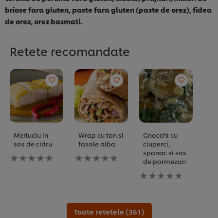
briose fara gluten, paste fara gluten (paste de orez), fidea
de orez, orez basmati.
Retete recomandate
Merluciu in
Wrap cu ton si
Gnocchi cu
sos de cidru
fasole alba
ciuperci,
spanac si sos
Nu
Nu
de parmezan
au
au
fost
fost
Nu
trimise
trimise
au
evaluări
evaluări
fost
pentru
pentru
trimise
acest
acest
evaluări
Toate retetele (361)
recipe
recipe
pentru