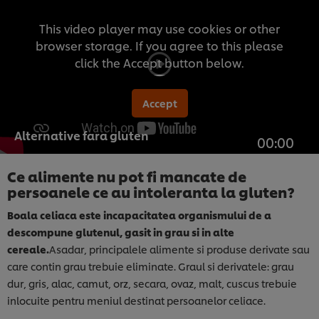
This video player may use cookies or other
browser storage. If you agree to this please
click the Accept button below.
Accept
Alternative fara gluten
00:00
Ce alimente nu pot fi mancate de
persoanele ce au intoleranta la gluten?
Boala celiaca este incapacitatea organismului de a
descompune glutenul, gasit in grau si in alte
cereale.
Asadar, principalele alimente si produse derivate sau
care contin grau trebuie eliminate. Graul si derivatele: grau
dur, gris, alac, camut, orz, secara, ovaz, malt, cuscus trebuie
inlocuite pentru meniul destinat persoanelor celiace.