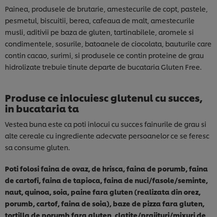
Painea, produsele de brutarie, amestecurile de copt, pastele,
pesmetul, biscuitii, berea, cafeaua de malt, amestecurile
musli, aditivii pe baza de gluten, tartinabilele, aromele si
condimentele, sosurile, batoanele de ciocolata, bauturile care
contin cacao, surimi, si produsele ce contin proteine de grau
hidrolizate trebuie tinute departe de bucataria Gluten Free.
Produse ce inlocuiesc glutenul cu succes,
in bucataria ta
Vestea buna este ca poti inlocui cu succes fainurile de grau si
alte cereale cu ingrediente adecvate persoanelor ce se feresc
sa consume gluten.
Poti folosi faina de ovaz, de hrisca, faina de porumb, faina
de cartofi, faina de tapioca, faina de nuci/fasole/seminte,
naut, quinoa, soia, paine fara gluten (realizata din orez,
porumb, cartof, faina de soia), baze de pizza fara gluten,
tortilla de porumb fara gluten, clatite/prajituri/mixuri de