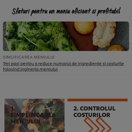
Sfaturi pentru un meniu eficient si profitabil
SIMLIFICAREA MENIULUI
S
Trei pasi pentru a reduce numarul de ingrediente si costurile
S
folosind ingineria meniului
1.
2. CONTROLUL
SIMPLIFICAREA
COSTURILOR
MENIULUI