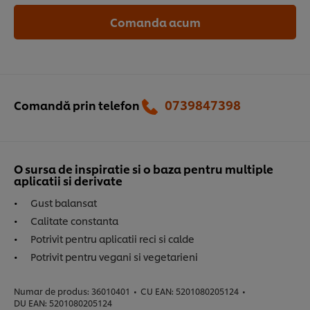
Comanda acum
0739847398‬
Comandă prin telefon
O sursa de inspiratie si o baza pentru multiple
aplicatii si derivate
Gust balansat
Calitate constanta
Potrivit pentru aplicatii reci si calde
Potrivit pentru vegani si vegetarieni
Numar de produs:
36010401
•
CU EAN:
5201080205124
•
DU EAN:
5201080205124