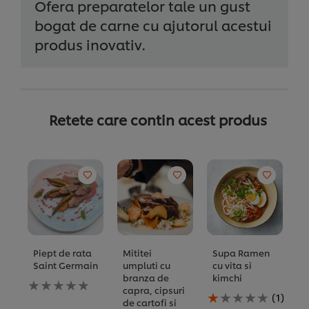
Ofera preparatelor tale un gust
bogat de carne cu ajutorul acestui
produs inovativ.
Retete care contin acest produs
Piept de rata
Mititei
Supa Ramen
M
Saint Germain
umpluti cu
cu vita si
t
branza de
kimchi
c
Nu
capra, cipsuri
(
au
Evaluarea
(1)
de cartofi si
v
fost
medie