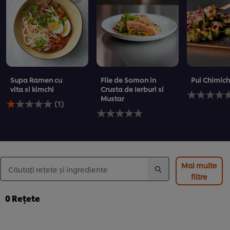
Supa Ramen cu
File de Somon in
Pui Chimich
vita si kimchi
Crusta de Ierburi si
Nu
Mustar
Evaluarea
au
(1)
medie
Nu
fost
a
au
trimise
acestui
fost
evaluări
Supa
trimise
pentru
Ramen
evaluări
acest
cu
pentru
recipe
vita
acest
Mai multe
si
recipe
filtre
kimchi
este
0
Rețete
de
1.0
din
5