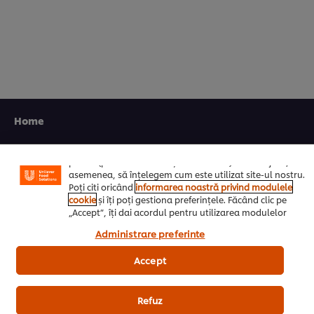
din
evaluările
1.
Noi utilizăm module cookies (și tehnici similare) pentru a
îmbunătăți experiența ta pe site-ul nostru. Modulele
cookies îți oferă posibilitatea de a te bucura de anumite
opțiuni (de exmplu îți poți salva “coșul de
cumpărături”), funcționalități de partajare în rețele de
Home
social media (pentru Facebook, Instagram etc.) și
posibilitatea de a adapta, in functie de interesele
Inspiratie zi de zi
exprimate, reclamele publicitare si mesajele pe care le
primiti (pe site-ul nostru și alte site-uri). Ele ne ajută, de
asemenea, să înțelegem cum este utilizat site-ul nostru.
UniChef
Poți citi oricând
informarea noastră privind modulele
cookie
și îți poți gestiona preferințele. Făcând clic pe
UFS Academy
„Accept”, îți dai acordul pentru utilizarea modulelor
noastre cookie.
Administrare preferinte
Retete
Accept
Produse
Despre noi
Refuz