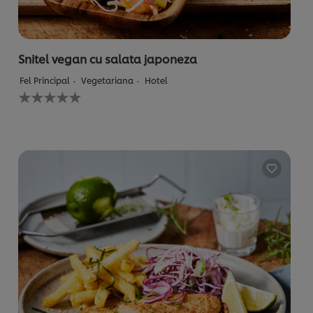
Snitel vegan cu salata japoneza
Fel Principal
Vegetariana
Hotel
Nu
au
fost
trimise
evaluări
pentru
acest
recipe