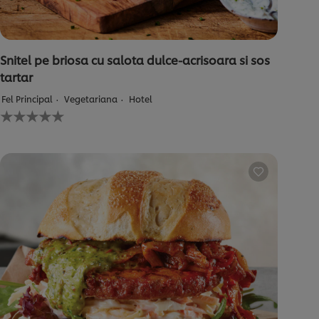
Snitel pe briosa cu salota dulce-acrisoara si sos
tartar
Fel Principal
Vegetariana
Hotel
Nu
au
fost
trimise
evaluări
pentru
acest
recipe