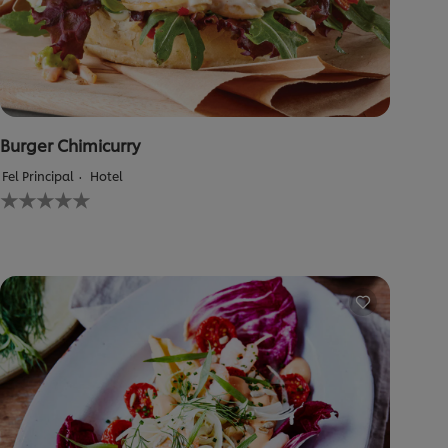
Burger Chimicurry
Fel Principal
Hotel
Nu
au
fost
trimise
evaluări
pentru
acest
recipe