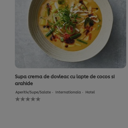
Supa crema de dovleac cu lapte de cocos si
arahide
Aperitiv/Supe/Salate
Internationala
Hotel
Nu
au
fost
trimise
evaluări
pentru
acest