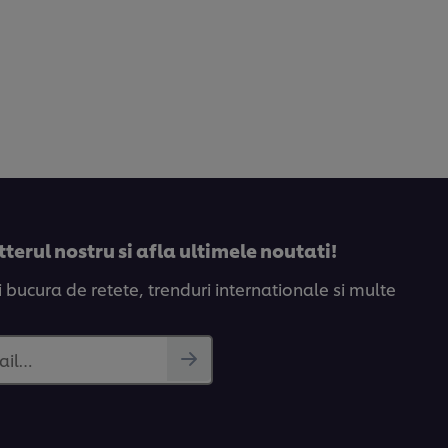
recipe
erul nostru si afla ultimele noutati!
bucura de retete, trenduri internationale si multe
ail…