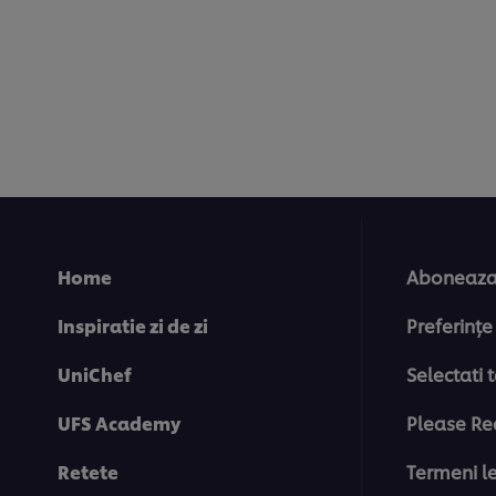
recipe
Home
Aboneaza-
Inspiratie zi de zi
Preferințe
UniChef
Selectati 
UFS Academy
Please Re
Retete
Termeni l