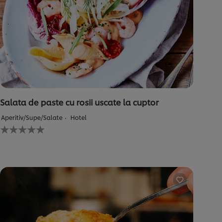
Salata de paste cu rosii uscate la cuptor
Aperitiv/Supe/Salate
Hotel
Nu
au
fost
trimise
evaluări
pentru
acest
recipe