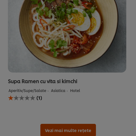
Supa Ramen cu vita si kimchi
Aperitiv/Supe/Salate
Asiatica
Hotel
Evaluarea
(1)
medie
a
acestui
Supa
Ramen
cu
Vezi mai multe rețete
vita