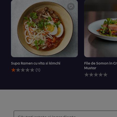
Supa Ramen cu vita si kimchi
File de Somon in Cr
Evaluarea
Mustar
(1)
medie
Nu
a
au
acestui
fost
Supa
trimise
Ramen
evaluări
cu
pentru
vita
acest
si
recipe
kimchi
este