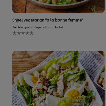
Snitel vegetarian "a la bonne femme"
Fel Principal
Vegetariana
Hotel
Nu
au
fost
trimise
evaluări
pentru
acest
recipe