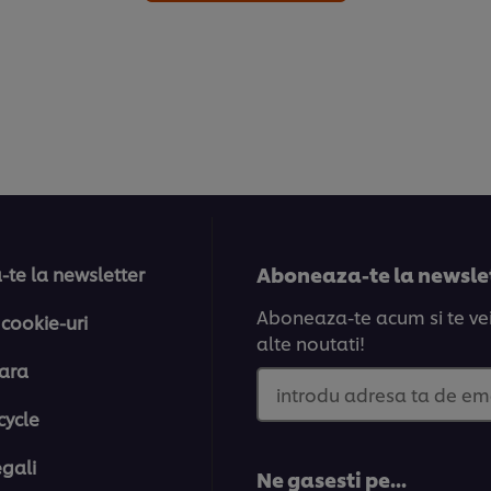
si
kimchi
este
de
1.0
din
5
din
evaluările
1.
Aboneaza-te la newslett
te la newsletter
Aboneaza-te acum si te vei 
 cookie-uri
alte noutati!
tara
introdu adresa ta de em
cycle
egali
Ne gasesti pe...