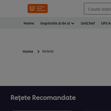
Caută rețete
Home
Inspiratie zi de zi
UniChef
UFS 
Retete
Home
Rețete Recomandate