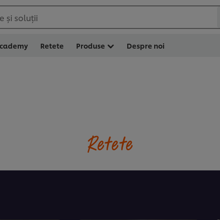
 și soluții
Academy
Retete
Produse
Despre noi
Retete