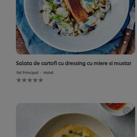
Salata de cartofi cu dressing cu miere si mustar
Fel Principal
Hotel
Nu
au
fost
trimise
evaluări
pentru
acest
recipe