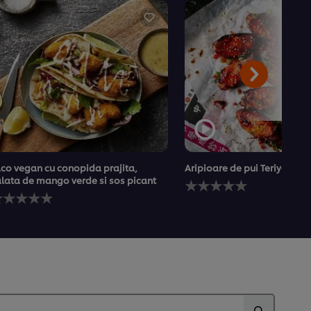
co vegan cu conopida prajita,
Aripioare de pui Teriyaki
Nu
lata de mango verde si sos picant
u
au
u
fost
ost
trimise
rimise
evaluări
valuări
pentru
entru
acest
cest
recipe
ecipe