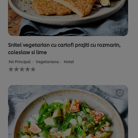
Snitel vegetarian cu cartofi prajiti cu rozmarin,
coleslaw si lime
Fel Principal
Vegetariana
Hotel
Nu
au
fost
trimise
evaluări
pentru
acest
recipe