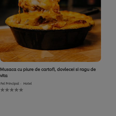
Musaca cu piure de cartofi, dovlecei si ragu de
vita
Fel Principal
Hotel
Nu
au
fost
trimise
evaluări
pentru
acest