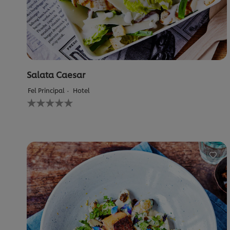
Salata Caesar
Fel Principal
Hotel
Nu
au
fost
trimise
evaluări
pentru
acest
recipe