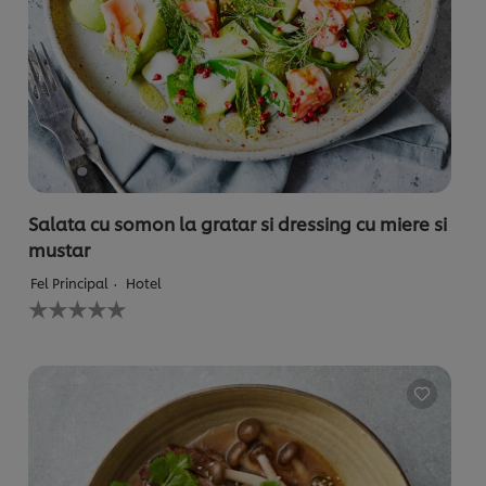
Salata cu somon la gratar si dressing cu miere si
mustar
Fel Principal
Hotel
Nu
au
fost
trimise
evaluări
pentru
acest
recipe